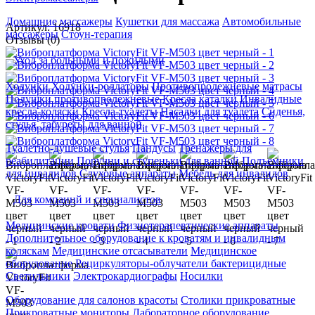
Домашние массажеры
Кушетки для массажа
Автомобильные
Артикул: 16918
массажеры
Стоун-терапия
Отзывы (0)
Уход за больными и пожилыми
Ходунки
Ходунки-роллаторы
Противопролежневые матрасы
Подушки противопролежневые
Кресла каталки
Инвалидные
кресла-коляски
Кресла-туалеты
Насадки для туалета
Сиденья,
стулья, табуреты для ванной
Туалетно-душевые стулья
Пандусы
Тренажеры для
реабилитации
Поручни и ступеньки для ванной
Подъемники
для инвалидов
Слуховые аппараты
Мебель для инвалидов
Для компаний и специалистов
Медицинские кровати
Физиотерапевтические аппараты
Дополнительное оборудование к кроватям и инвалидным
коляскам
Медицинские отсасыватели
Медицинское
оборудование
Рециркуляторы-облучатели бактерицидные
Светильники
Электрокардиографы
Носилки
Оборудование для салонов красоты
Столики прикроватные
Прикроватные мониторы
Лабораторное оборудование