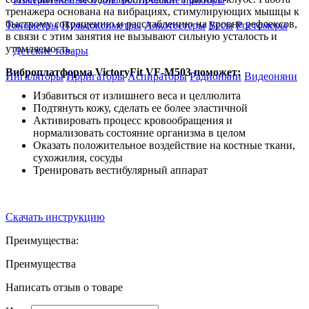
тренажера основана на вибрациях, стимулирующих мышцы к
быстрому сокращению и расслаблению на уровне рефлексов,
Тонометры
Пульсоксиметры
Алкотестеры
Весы
Ростомеры
в связи с этим занятия не вызывают сильную усталость и
утомляемость.
Детские товары
Виброплатформа VictoryFit VF-M503 поможет:
Ингаляторы
Ирригаторы
Аспираторы
Радионяни
Видеоняни
Избавиться от излишнего веса и целлюлита
Подтянуть кожу, сделать ее более эластичной
Активировать процесс кровообращения и
нормализовать состояние организма в целом
Оказать положительное воздействие на костные ткани,
сухожилия, сосуды
Тренировать вестибулярный аппарат
Скачать инструкцию
Преимущества:
Преимущества
Написать отзыв о товаре