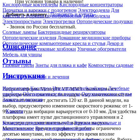
При условии товара в наличии!
Кислородные коктейлеры
Кислородные концентраторы
Перчатки и варежки с подогревом
Электроодеяла
Для
*
Позвонить и купить
Добавить в корзину
красоты и здоровья по потребностям
Термоодеяла
Электропростыни
Электрогрелки
Ортопедические подушки
*
- Звонок по России бесплатный.
Солевые лампы
Бактерицидные рециркуляторы
Ортопедические изделия
Домашние медицинские приборы
Ортопедические компьютерные кресла и стулья
Декор и
Описание
освещение
Пластиковые хозблоки
Уличные обогреватели
Мебель для улицы
Отзывы
Газовые грили
Зонты для пляжа и кафе
Компостеры садовые
Инструкция
Для профилактики и лечения
Ирригаторы
Кислород
Ингаляторы/небулайзеры
Лечебные
Виброплатформа VictoryFit VF-M503 - выполнена из
приборы
Обеззараживатели воздуха
Ортопедические стулья
ударопрочного пластика, благодаря чему максимальный вес
Защита от вирусов
пользователя может достигать 120 кг. В данной модели, на
выбор, предусмотрено изменение скоростного режима: от 1-
Красота
99, амплитуда вибрации варьируется от 0-10 мм. Для удобства
платформа имеет пульт дистанционного управления и 2
эспандера для дополнительной нагрузки на руки.
Косметологические лампы-лупы
Зеркала настольные и
Максимальное время непрерывной работы ограничено
косметические
Все для парафинотерапии
десятью минутами, но по эффекту это время вполне
сопоставимо с часовой тренировкой в фитнес-клубе. Работа
Измерительные и диагностические приборы