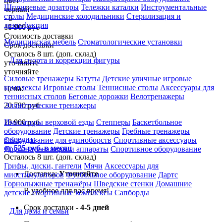
Шприцевые дозаторы
Тележки каталки
Инструментальные
столы
Медицинские холодильники
Стерилизация и
дезинфекция
18 900 руб
Стоимость доставки
Медицинская мебель
Стоматологические установки
Срок доставки
Осталось 8 шт. (доп. склад)
Для спорта и коррекции фигуры
уточняйте
уточняйте
Силовые тренажеры
Батуты
Детские уличные игровые
комплексы
Игровые столы
Теннисные столы
Аксессуары для
Цена:
теннисных столов
Беговые дорожки
Велотренажеры
20 790
руб
Эллиптические тренажеры
18 900
руб
Имитаторы верховой езды
Степперы
Баскетбольное
оборудование
Детские тренажеры
Гребные тренажеры
в кредит:
Оборудование для единоборств
Спортивные аксессуары
от 525 руб. в месяц
Другие тренажеры и аппараты
Спортивное оборудование
Осталось 8 шт. (доп. склад)
Грифы, диски, гантели
Мячи
Аксессуары для
Доставка:
Уточняйте
миостимуляторов
Футбольное оборудование
Дартс
Горнолыжные тренажёры
Шведские стенки
Домашние
В удобное для вас время!
детские спортивные комплексы
Сапборды
Срок доставки -
4-5 дней
Для дома и семьи