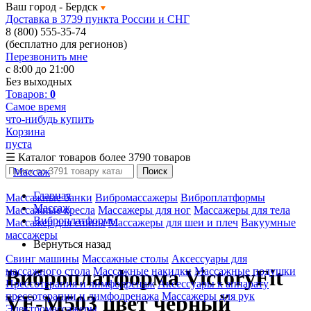
Ваш город -
Бердск
Доставка в 3739 пункта России и СНГ
8 (800) 555-35-74
(бесплатно для регионов)
Перезвонить мне
с 8:00 до 21:00
Без выходных
Товаров:
0
Самое время
что-нибудь купить
Корзина
пуста
☰
Каталог товаров
более 3790 товаров
Массаж
Поиск
Главная
Массажные банки
Вибромассажеры
Виброплатформы
Массаж
Массажные кресла
Массажеры для ног
Массажеры для тела
Виброплатформы
Массажер для спины
Массажеры для шеи и плеч
Вакуумные
массажеры
Вернуться назад
Свинг машины
Массажные столы
Аксессуары для
массажного стола
Массажные накидки
Массажные подушки
Виброплатформа VictoryFit
Прессотерапия и лимфодренаж
Аксессуары к аппарату
прессотерапии и лимфодренажа
Массажеры для рук
VF-M503 цвет черный
Электромассажеры