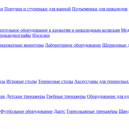
ии
Поручни и ступеньки для ванной
Подъемники для инвалидов
ительное оборудование к кроватям и инвалидным коляскам
Мед
трокардиографы
Носилки
икроватные мониторы
Лабораторное оборудование
Шприцевые д
ксы
Игровые столы
Теннисные столы
Аксессуары для теннисных
ние
Детские тренажеры
Гребные тренажеры
Оборудование для е
Футбольное оборудование
Дартс
Горнолыжные тренажёры
Швед