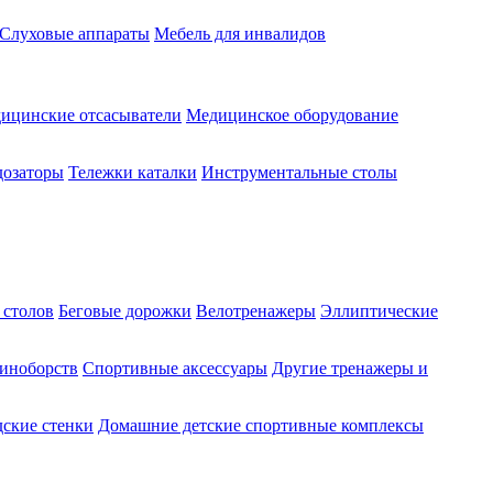
Слуховые аппараты
Мебель для инвалидов
ицинские отсасыватели
Медицинское оборудование
озаторы
Тележки каталки
Инструментальные столы
 столов
Беговые дорожки
Велотренажеры
Эллиптические
диноборств
Спортивные аксессуары
Другие тренажеры и
ские стенки
Домашние детские спортивные комплексы