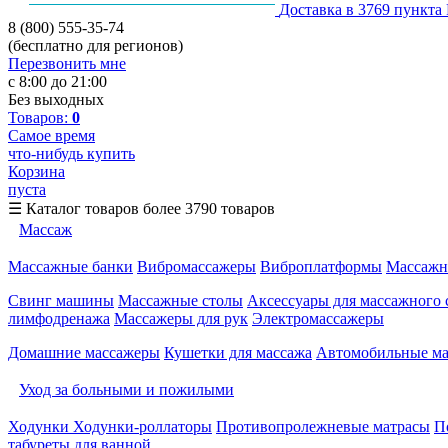
Доставка в 3769 пункта
8 (800) 555-35-74
(бесплатно для регионов)
Перезвонить мне
с 8:00 до 21:00
Без выходных
Товаров:
0
Самое время
что-нибудь купить
Корзина
пуста
☰
Каталог товаров
более 3790 товаров
Массаж
Массажные банки
Вибромассажеры
Виброплатформы
Массажн
Свинг машины
Массажные столы
Аксессуары для массажного 
лимфодренажа
Массажеры для рук
Электромассажеры
Домашние массажеры
Кушетки для массажа
Автомобильные м
Уход за больными и пожилыми
Ходунки
Ходунки-роллаторы
Противопролежневые матрасы
П
табуреты для ванной