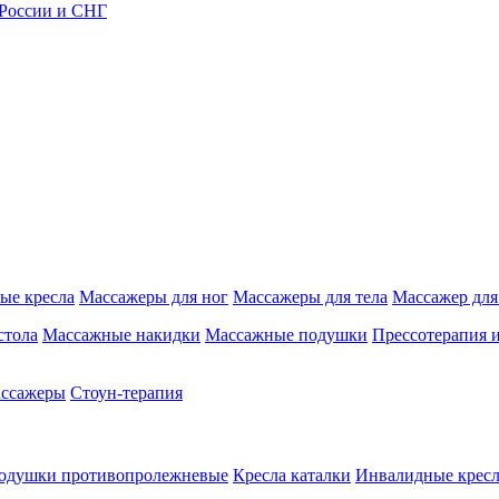
 России и СНГ
ые кресла
Массажеры для ног
Массажеры для тела
Массажер для
стола
Массажные накидки
Массажные подушки
Прессотерапия 
ассажеры
Стоун-терапия
одушки противопролежневые
Кресла каталки
Инвалидные кресл