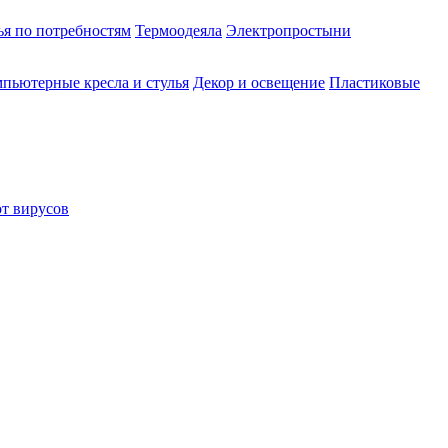
ья по потребностям
Термоодеяла
Электропростыни
пьютерные кресла и стулья
Декор и освещение
Пластиковые
от вирусов