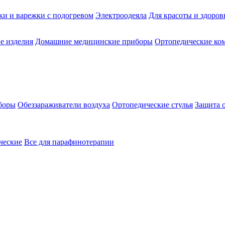
ки и варежки с подогревом
Электроодеяла
Для красоты и здоров
е изделия
Домашние медицинские приборы
Ортопедические ком
боры
Обеззараживатели воздуха
Ортопедические стулья
Защита 
ческие
Все для парафинотерапии