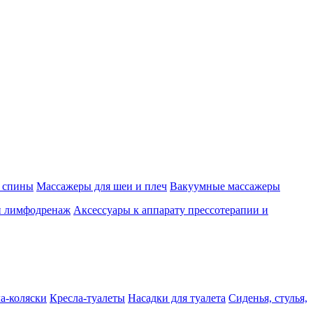
 спины
Массажеры для шеи и плеч
Вакуумные массажеры
и лимфодренаж
Аксессуары к аппарату прессотерапии и
а-коляски
Кресла-туалеты
Насадки для туалета
Сиденья, стулья,