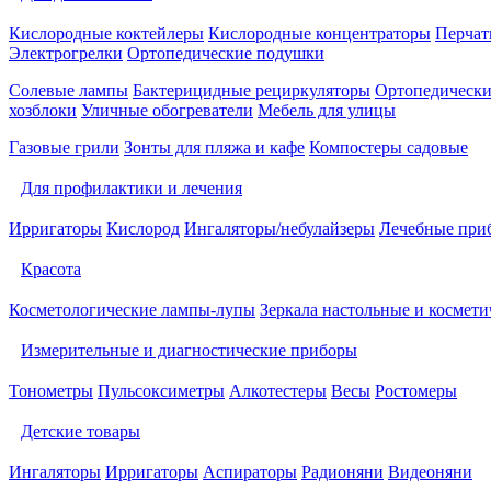
Кислородные коктейлеры
Кислородные концентраторы
Перчат
Электрогрелки
Ортопедические подушки
Солевые лампы
Бактерицидные рециркуляторы
Ортопедически
хозблоки
Уличные обогреватели
Мебель для улицы
Газовые грили
Зонты для пляжа и кафе
Компостеры садовые
Для профилактики и лечения
Ирригаторы
Кислород
Ингаляторы/небулайзеры
Лечебные при
Красота
Косметологические лампы-лупы
Зеркала настольные и космети
Измерительные и диагностические приборы
Тонометры
Пульсоксиметры
Алкотестеры
Весы
Ростомеры
Детские товары
Ингаляторы
Ирригаторы
Аспираторы
Радионяни
Видеоняни