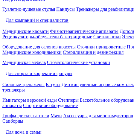
Туалетно-душевые стулья
Пандусы
Тренажеры для реабилитац
Для компаний и специалистов
Медицинские кровати
Физиотерапевтические аппараты
Дополн
Рециркуляторы-облучатели бактерицидные
Светильники
Элек
Оборудование для салонов красоты
Столики прикроватные
Пр
Медицинские холодильники
Стерилизация и дезинфекция
Медицинская мебель
Стоматологические установки
Для спорта и коррекции фигуры
Силовые тренажеры
Батуты
Детские уличные игровые компле
тренажеры
Имитаторы верховой езды
Степперы
Баскетбольное оборудова
аппараты
Спортивное оборудование
Грифы, диски, гантели
Мячи
Аксессуары для миостимуляторов
Сапборды
Для дома и семьи