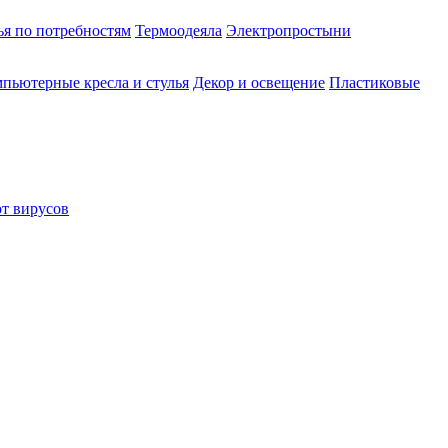
ья по потребностям
Термоодеяла
Электропростыни
пьютерные кресла и стулья
Декор и освещение
Пластиковые
от вирусов