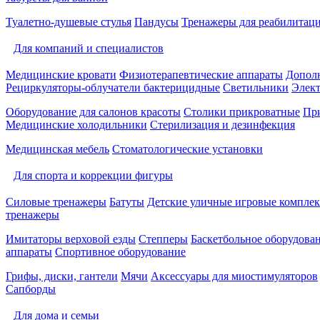
Туалетно-душевые стулья
Пандусы
Тренажеры для реабилитац
Для компаний и специалистов
Медицинские кровати
Физиотерапевтические аппараты
Дополн
Рециркуляторы-облучатели бактерицидные
Светильники
Элек
Оборудование для салонов красоты
Столики прикроватные
Пр
Медицинские холодильники
Стерилизация и дезинфекция
Медицинская мебель
Стоматологические установки
Для спорта и коррекции фигуры
Силовые тренажеры
Батуты
Детские уличные игровые компле
тренажеры
Имитаторы верховой езды
Степперы
Баскетбольное оборудова
аппараты
Спортивное оборудование
Грифы, диски, гантели
Мячи
Аксессуары для миостимуляторов
Сапборды
Для дома и семьи