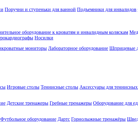
ии
Поручни и ступеньки для ванной
Подъемники для инвалидов
ительное оборудование к кроватям и инвалидным коляскам
Мед
трокардиографы
Носилки
икроватные мониторы
Лабораторное оборудование
Шприцевые д
ксы
Игровые столы
Теннисные столы
Аксессуары для теннисных
ние
Детские тренажеры
Гребные тренажеры
Оборудование для е
Футбольное оборудование
Дартс
Горнолыжные тренажёры
Швед