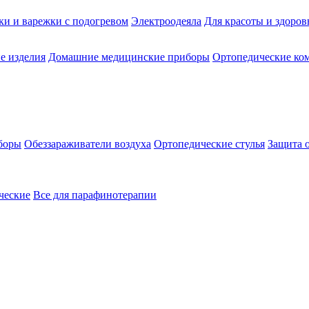
ки и варежки с подогревом
Электроодеяла
Для красоты и здоров
е изделия
Домашние медицинские приборы
Ортопедические ком
боры
Обеззараживатели воздуха
Ортопедические стулья
Защита 
ческие
Все для парафинотерапии