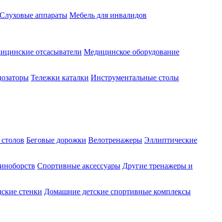
Слуховые аппараты
Мебель для инвалидов
ицинские отсасыватели
Медицинское оборудование
озаторы
Тележки каталки
Инструментальные столы
 столов
Беговые дорожки
Велотренажеры
Эллиптические
диноборств
Спортивные аксессуары
Другие тренажеры и
ские стенки
Домашние детские спортивные комплексы