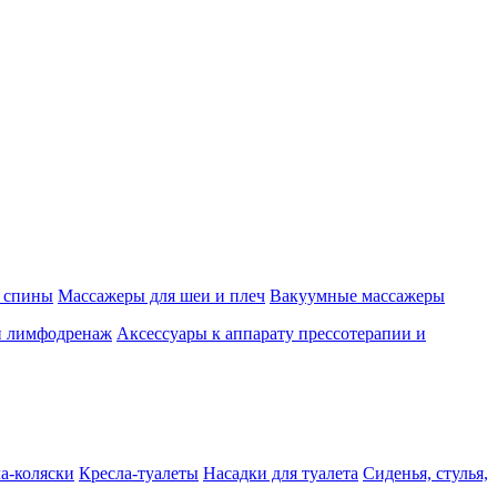
 спины
Массажеры для шеи и плеч
Вакуумные массажеры
и лимфодренаж
Аксессуары к аппарату прессотерапии и
а-коляски
Кресла-туалеты
Насадки для туалета
Сиденья, стулья,