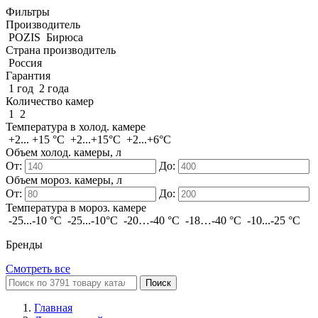
Фильтры
Производитель
POZIS
Бирюса
Страна производитель
Россия
Гарантия
1 год
2 года
Количество камер
1
2
Температура в холод. камере
+2... +15 °C
+2...+15°C
+2...+6°С
Объем холод. камеры, л
От:
До:
Объем мороз. камеры, л
От:
До:
Температура в мороз. камере
-25...-10 °C
-25...-10°C
-20…-40 °C
-18…-40 °C
-10...-25 °С
Бренды
Смотреть все
Поиск
Главная