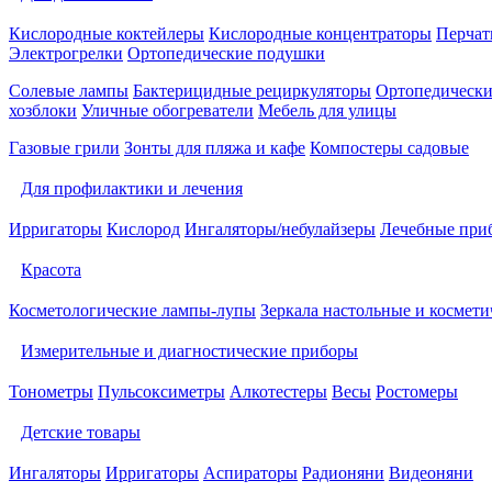
Кислородные коктейлеры
Кислородные концентраторы
Перчат
Электрогрелки
Ортопедические подушки
Солевые лампы
Бактерицидные рециркуляторы
Ортопедически
хозблоки
Уличные обогреватели
Мебель для улицы
Газовые грили
Зонты для пляжа и кафе
Компостеры садовые
Для профилактики и лечения
Ирригаторы
Кислород
Ингаляторы/небулайзеры
Лечебные при
Красота
Косметологические лампы-лупы
Зеркала настольные и космети
Измерительные и диагностические приборы
Тонометры
Пульсоксиметры
Алкотестеры
Весы
Ростомеры
Детские товары
Ингаляторы
Ирригаторы
Аспираторы
Радионяни
Видеоняни