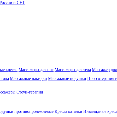
 России и СНГ
ые кресла
Массажеры для ног
Массажеры для тела
Массажер для
стола
Массажные накидки
Массажные подушки
Прессотерапия 
ассажеры
Стоун-терапия
одушки противопролежневые
Кресла каталки
Инвалидные кресл