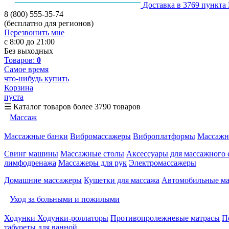
Доставка в 3769 пункта
8 (800) 555-35-74
(бесплатно для регионов)
Перезвонить мне
с 8:00 до 21:00
Без выходных
Товаров:
0
Самое время
что-нибудь купить
Корзина
пуста
☰
Каталог товаров
более 3790 товаров
Массаж
Массажные банки
Вибромассажеры
Виброплатформы
Массажн
Свинг машины
Массажные столы
Аксессуары для массажного 
лимфодренажа
Массажеры для рук
Электромассажеры
Домашние массажеры
Кушетки для массажа
Автомобильные м
Уход за больными и пожилыми
Ходунки
Ходунки-роллаторы
Противопролежневые матрасы
П
табуреты для ванной