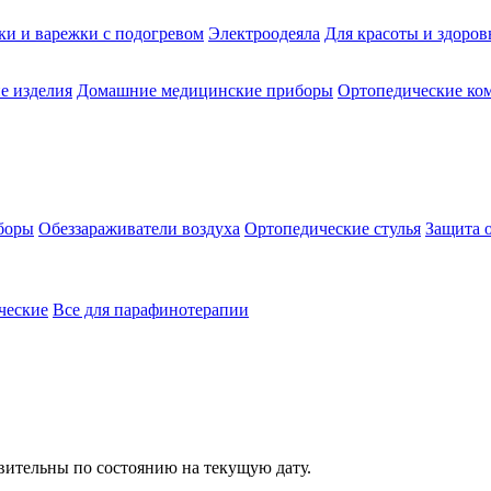
ки и варежки с подогревом
Электроодеяла
Для красоты и здоров
е изделия
Домашние медицинские приборы
Ортопедические ком
боры
Обеззараживатели воздуха
Ортопедические стулья
Защита 
ческие
Все для парафинотерапии
твительны по состоянию на текущую дату.