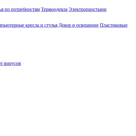
ья по потребностям
Термоодеяла
Электропростыни
пьютерные кресла и стулья
Декор и освещение
Пластиковые
от вирусов