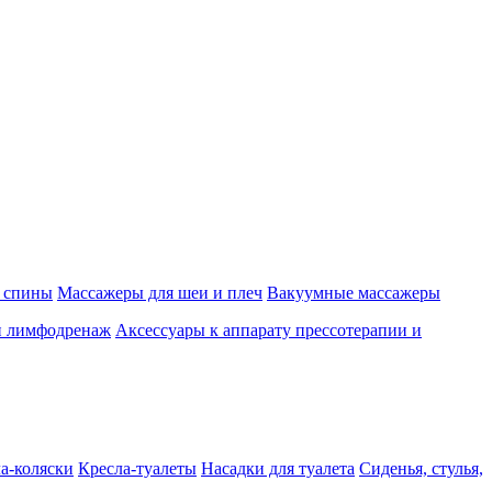
 спины
Массажеры для шеи и плеч
Вакуумные массажеры
и лимфодренаж
Аксессуары к аппарату прессотерапии и
а-коляски
Кресла-туалеты
Насадки для туалета
Сиденья, стулья,