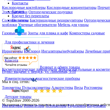
Контакты
Кислородные коктейлеры
Кислородные концентраторы
Перчат
Кредит
Электрогрелки
Ортопедические подушки
Кредит без переплаты
Политика
Солевые лампы
Бактерицидные рециркуляторы
Ортопедически
хозблоки
Уличные обогреватели
Мебель для улицы
Газовые грили
Зонты для пляжа и кафе
Компостеры садовые
Для профилактики и лечения
Ирригаторы
Кислород
Ингаляторы/небулайзеры
Лечебные при
Красота
Возврат и обмен товара
Косметологические лампы-лупы
Зеркала настольные и космети
Пункт выдачи: г. Бердск, ул. Линейная, 5/10
Измерительные и диагностические приборы
Мы в соц. сетях:
Тонометры
Пульсоксиметры
Алкотестеры
Весы
Ростомеры
Детские товары
© TopZdrav 2000-2026
Указанная стоимость товаров и условия их приобретения дейс
Ингаляторы
Ирригаторы
Аспираторы
Радионяни
Видеоняни