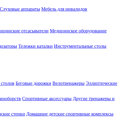
Слуховые аппараты
Мебель для инвалидов
ицинские отсасыватели
Медицинское оборудование
озаторы
Тележки каталки
Инструментальные столы
 столов
Беговые дорожки
Велотренажеры
Эллиптические
диноборств
Спортивные аксессуары
Другие тренажеры и
ские стенки
Домашние детские спортивные комплексы