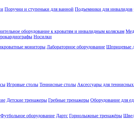
ии
Поручни и ступеньки для ванной
Подъемники для инвалидов
ительное оборудование к кроватям и инвалидным коляскам
Мед
трокардиографы
Носилки
икроватные мониторы
Лабораторное оборудование
Шприцевые д
ксы
Игровые столы
Теннисные столы
Аксессуары для теннисных
ние
Детские тренажеры
Гребные тренажеры
Оборудование для е
Футбольное оборудование
Дартс
Горнолыжные тренажёры
Швед