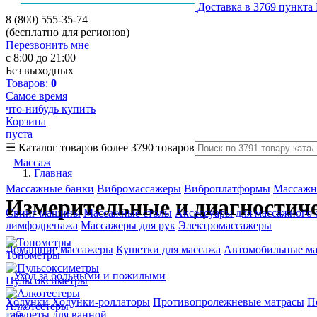
Доставка в 3769 пункта
8 (800) 555-35-74
(бесплатно для регионов)
Перезвонить мне
с 8:00 до 21:00
Без выходных
Товаров:
0
Самое время
что-нибудь купить
Корзина
пуста
☰
Каталог товаров
более 3790 товаров
Массаж
Главная
Массажные банки
Вибромассажеры
Виброплатформы
Массажн
Измерительные и диагностич
Свинг машины
Массажные столы
Аксессуары для массажного 
лимфодренажа
Массажеры для рук
Электромассажеры
Домашние массажеры
Кушетки для массажа
Автомобильные м
Тонометры
Уход за больными и пожилыми
Пульсоксиметры
Ходунки
Ходунки-роллаторы
Противопролежневые матрасы
П
Алкотестеры
табуреты для ванной