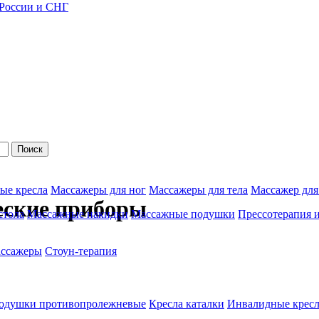
 России и СНГ
Поиск
ые кресла
Массажеры для ног
Массажеры для тела
Массажер для
еские приборы
стола
Массажные накидки
Массажные подушки
Прессотерапия 
ассажеры
Стоун-терапия
одушки противопролежневые
Кресла каталки
Инвалидные кресл