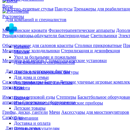
Весы
Туалетно-душевые стулья
Пандусы
Тренажеры для реабилитац
Ростомеры
Для компаний и специалистов
Медицинские кровати
Физиотерапевтические аппараты
Дополн
Рециркуляторы-облучатели бактерицидные
Светильники
Элек
Оборудование для салонов красоты
Столики прикроватные
Пр
Каталог
Медицинские холодильники
Стерилизация и дезинфекция
Массаж
Уход за больными и пожилыми
Медицинская мебель
Стоматологические установки
Для компаний и специалистов
Для спорта и коррекции фигуры
Для спорта и коррекции фигуры
Для дома и семьи
Силовые тренажеры
Батуты
Детские уличные игровые компле
Для профилактики и лечения
тренажеры
Красота
Имитаторы верховой езды
Степперы
Баскетбольное оборудова
Бренды
аппараты
Спортивное оборудование
Измерительные и диагностические приборы
Детские товары
Грифы, диски, гантели
Мячи
Аксессуары для миостимуляторов
Сапборды
О компании
Доставка и оплата
Для дома и семьи
Оптовым покупателям