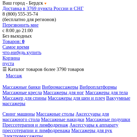
Ваш город -
Бердск
Доставка в 3769 пункта России и СНГ
8 (800) 555-35-74
(бесплатно для регионов)
Перезвонить мне
с 8:00 до 21:00
Без выходных
Товаров:
0
Самое время
что-нибудь купить
Корзина
пуста
☰
Каталог товаров
более 3790 товаров
Массаж
Массажные банки
Вибромассажеры
Виброплатформы
Массажные кресла
Массажеры для ног
Массажеры для тела
Массажер для спины
Массажеры для шеи и плеч
Вакуумные
массажеры
Свинг машины
Массажные столы
Аксессуары для
массажного стола
Массажные накидки
Массажные подушки
Прессотерапия и лимфодренаж
Аксессуары к аппарату
прессотерапии и лимфодренажа
Массажеры для рук
Электромассажеры