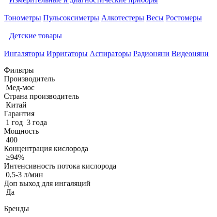
Тонометры
Пульсоксиметры
Алкотестеры
Весы
Ростомеры
Детские товары
Ингаляторы
Ирригаторы
Аспираторы
Радионяни
Видеоняни
Фильтры
Производитель
Мед-мос
Страна производитель
Китай
Гарантия
1 год
3 года
Мощность
400
Концентрация кислорода
≥94%
Интенсивность потока кислорода
0,5-3 л/мин
Доп выход для ингаляций
Да
Бренды