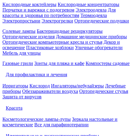
Кислородные коктейлеры
Кислородные концентраторы
Перчатки и варежки с подогревом
Электроодеяла
Для
красоты и здоровья по потребностям
Термоодеяла
Электропростыни
Электрогрелки
Ортопедические подушки
Солевые лампы
Бактерицидные рециркуляторы
Ортопедические изделия
Домашние медицинские приборы
Ортопедические компьютерные кресла и стулья
Декор и
освещение
Пластиковые хозблоки
Уличные обогреватели
Мебель для улицы
Газовые грили
Зонты для пляжа и кафе
Компостеры садовые
Для профилактики и лечения
Ирригаторы
Кислород
Ингаляторы/небулайзеры
Лечебные
приборы
Обеззараживатели воздуха
Ортопедические стулья
Защита от вирусов
Красота
Косметологические лампы-лупы
Зеркала настольные и
косметические
Все для парафинотерапии
Измерительные и диагностические приборы