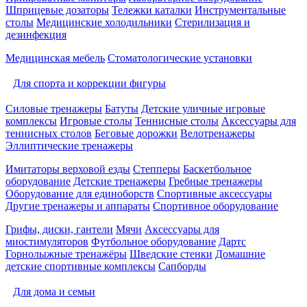
Шприцевые дозаторы
Тележки каталки
Инструментальные
столы
Медицинские холодильники
Стерилизация и
дезинфекция
Медицинская мебель
Стоматологические установки
Для спорта и коррекции фигуры
Силовые тренажеры
Батуты
Детские уличные игровые
комплексы
Игровые столы
Теннисные столы
Аксессуары для
теннисных столов
Беговые дорожки
Велотренажеры
Эллиптические тренажеры
Имитаторы верховой езды
Степперы
Баскетбольное
оборудование
Детские тренажеры
Гребные тренажеры
Оборудование для единоборств
Спортивные аксессуары
Другие тренажеры и аппараты
Спортивное оборудование
Грифы, диски, гантели
Мячи
Аксессуары для
миостимуляторов
Футбольное оборудование
Дартс
Горнолыжные тренажёры
Шведские стенки
Домашние
детские спортивные комплексы
Сапборды
Для дома и семьи