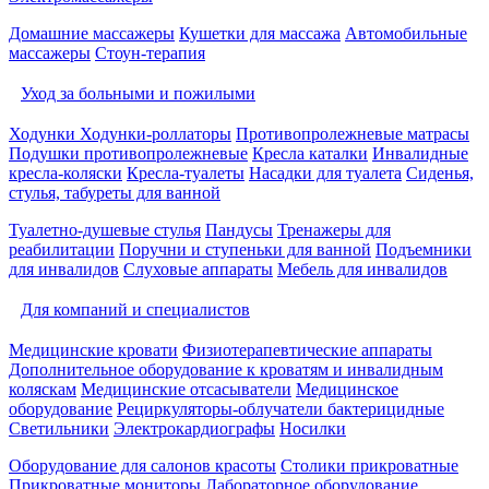
Домашние массажеры
Кушетки для массажа
Автомобильные
массажеры
Стоун-терапия
Уход за больными и пожилыми
Ходунки
Ходунки-роллаторы
Противопролежневые матрасы
Подушки противопролежневые
Кресла каталки
Инвалидные
кресла-коляски
Кресла-туалеты
Насадки для туалета
Сиденья,
стулья, табуреты для ванной
Туалетно-душевые стулья
Пандусы
Тренажеры для
реабилитации
Поручни и ступеньки для ванной
Подъемники
для инвалидов
Слуховые аппараты
Мебель для инвалидов
Для компаний и специалистов
Медицинские кровати
Физиотерапевтические аппараты
Дополнительное оборудование к кроватям и инвалидным
коляскам
Медицинские отсасыватели
Медицинское
оборудование
Рециркуляторы-облучатели бактерицидные
Светильники
Электрокардиографы
Носилки
Оборудование для салонов красоты
Столики прикроватные
Прикроватные мониторы
Лабораторное оборудование