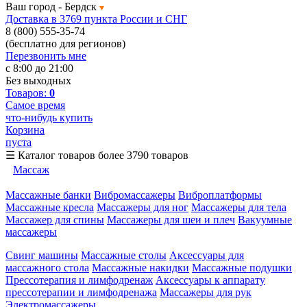
Ваш город -
Бердск
Доставка в 3769 пункта России и СНГ
8 (800) 555-35-74
(бесплатно для регионов)
Перезвонить мне
с 8:00 до 21:00
Без выходных
Товаров:
0
Самое время
что-нибудь купить
Корзина
пуста
☰
Каталог товаров
более 3790 товаров
Массаж
Массажные банки
Вибромассажеры
Виброплатформы
Массажные кресла
Массажеры для ног
Массажеры для тела
Массажер для спины
Массажеры для шеи и плеч
Вакуумные
массажеры
Свинг машины
Массажные столы
Аксессуары для
массажного стола
Массажные накидки
Массажные подушки
Прессотерапия и лимфодренаж
Аксессуары к аппарату
прессотерапии и лимфодренажа
Массажеры для рук
Электромассажеры