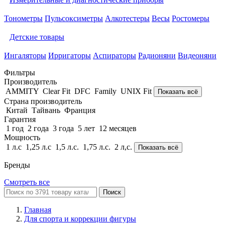
Тонометры
Пульсоксиметры
Алкотестеры
Весы
Ростомеры
Детские товары
Ингаляторы
Ирригаторы
Аспираторы
Радионяни
Видеоняни
Фильтры
Производитель
AMMITY
Clear Fit
DFC
Family
UNIX Fit
Показать всё
Страна производитель
Китай
Тайвань
Франция
Гарантия
1 год
2 года
3 года
5 лет
12 месяцев
Мощность
1 л.с
1,25 л.с
1,5 л.с.
1,75 л.с.
2 л,с.
Показать всё
Бренды
Смотреть все
Поиск
Главная
Для спорта и коррекции фигуры