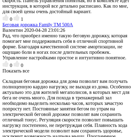
скорость. Панель управления понятная, но в комплекте идет
инструкция, в которой все детально расписано. Как по мне,
для своей цены очень достойный вариант.
0
1
Беговая дорожка Family TM 500A
Валентин
2020-04-28 23:01:26
Рад, что приобрел именно такую беговую дорожку, которая
помогает мне поддерживать себя в отличной спортивной
форме. Благодаря качественной системе амортизации, не
ощущаю боли в ногах после длительных пробежек.
Управление настройками простое и интуитивно понятное.
0
0
Показать все
Складная беговая дорожка для дома позволит вам получать
полноценную кардио нагрузку, не выходя из дома. Особенно
актуально это для жителей мегаполисов, в которых мест для
бега не очень много. Для похода в тренажерный зал
необходимо выделить несколько часов, которых зачастую
попросту нет. Постоянные занятия бегом по утрам на
электрической беговой дорожке позволят вам сохранить
отличный тонус. Регуляция скорости позволит повышать
нагрузку постепенно, не перетруждая себя. Плавность хода
электрической модели позволит вам сохранить здоровье,
исключит возможность надрыва мышц. Программное