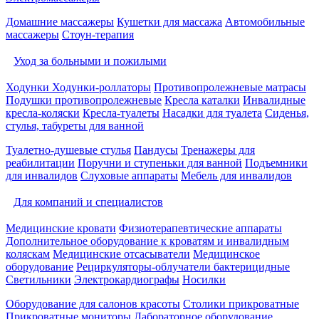
Домашние массажеры
Кушетки для массажа
Автомобильные
массажеры
Стоун-терапия
Уход за больными и пожилыми
Ходунки
Ходунки-роллаторы
Противопролежневые матрасы
Подушки противопролежневые
Кресла каталки
Инвалидные
кресла-коляски
Кресла-туалеты
Насадки для туалета
Сиденья,
стулья, табуреты для ванной
Туалетно-душевые стулья
Пандусы
Тренажеры для
реабилитации
Поручни и ступеньки для ванной
Подъемники
для инвалидов
Слуховые аппараты
Мебель для инвалидов
Для компаний и специалистов
Медицинские кровати
Физиотерапевтические аппараты
Дополнительное оборудование к кроватям и инвалидным
коляскам
Медицинские отсасыватели
Медицинское
оборудование
Рециркуляторы-облучатели бактерицидные
Светильники
Электрокардиографы
Носилки
Оборудование для салонов красоты
Столики прикроватные
Прикроватные мониторы
Лабораторное оборудование