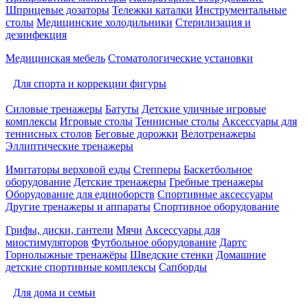
Шприцевые дозаторы
Тележки каталки
Инструментальные
столы
Медицинские холодильники
Стерилизация и
дезинфекция
Медицинская мебель
Стоматологические установки
Для спорта и коррекции фигуры
Силовые тренажеры
Батуты
Детские уличные игровые
комплексы
Игровые столы
Теннисные столы
Аксессуары для
теннисных столов
Беговые дорожки
Велотренажеры
Эллиптические тренажеры
Имитаторы верховой езды
Степперы
Баскетбольное
оборудование
Детские тренажеры
Гребные тренажеры
Оборудование для единоборств
Спортивные аксессуары
Другие тренажеры и аппараты
Спортивное оборудование
Грифы, диски, гантели
Мячи
Аксессуары для
миостимуляторов
Футбольное оборудование
Дартс
Горнолыжные тренажёры
Шведские стенки
Домашние
детские спортивные комплексы
Сапборды
Для дома и семьи