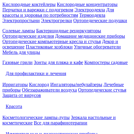
Кислородные коктейлеры
Кислородные концентраторы
Перчатки и варежки с подогревом
Электроодеяла
Для
красоты и здоровья по потребностям
Термоодеяла
Электропростыни
Электрогрелки
Ортопедические подушки
Солевые лампы
Бактерицидные рециркуляторы
Ортопедические изделия
Домашние медицинские приборы
Ортопедические компьютерные кресла и стулья
Декор и
освещение
Пластиковые хозблоки
Уличные обогреватели
Мебель для улицы
Газовые грили
Зонты для пляжа и кафе
Компостеры садовые
Для профилактики и лечения
Ирригаторы
Кислород
Ингаляторы/небулайзеры
Лечебные
приборы
Обеззараживатели воздуха
Ортопедические стулья
Защита от вирусов
Красота
Косметологические лампы-лупы
Зеркала настольные и
косметические
Все для парафинотерапии
Измерительные и диагностические приборы