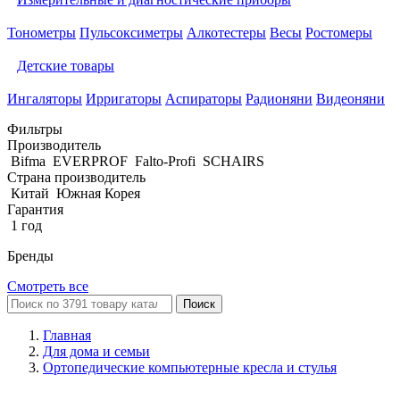
Тонометры
Пульсоксиметры
Алкотестеры
Весы
Ростомеры
Детские товары
Ингаляторы
Ирригаторы
Аспираторы
Радионяни
Видеоняни
Фильтры
Производитель
Bifma
EVERPROF
Falto-Profi
SCHAIRS
Страна производитель
Китай
Южная Корея
Гарантия
1 год
Бренды
Смотреть все
Поиск
Главная
Для дома и семьи
Ортопедические компьютерные кресла и стулья