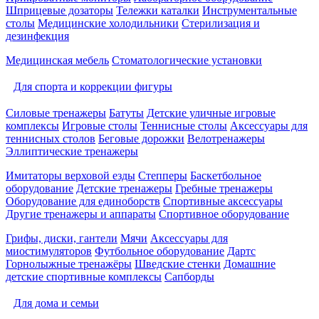
Шприцевые дозаторы
Тележки каталки
Инструментальные
столы
Медицинские холодильники
Стерилизация и
дезинфекция
Медицинская мебель
Стоматологические установки
Для спорта и коррекции фигуры
Силовые тренажеры
Батуты
Детские уличные игровые
комплексы
Игровые столы
Теннисные столы
Аксессуары для
теннисных столов
Беговые дорожки
Велотренажеры
Эллиптические тренажеры
Имитаторы верховой езды
Степперы
Баскетбольное
оборудование
Детские тренажеры
Гребные тренажеры
Оборудование для единоборств
Спортивные аксессуары
Другие тренажеры и аппараты
Спортивное оборудование
Грифы, диски, гантели
Мячи
Аксессуары для
миостимуляторов
Футбольное оборудование
Дартс
Горнолыжные тренажёры
Шведские стенки
Домашние
детские спортивные комплексы
Сапборды
Для дома и семьи