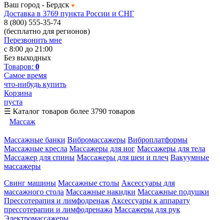
Ваш город -
Бердск
Доставка в 3769 пункта России и СНГ
8 (800) 555-35-74
(бесплатно для регионов)
Перезвонить мне
с 8:00 до 21:00
Без выходных
Товаров:
0
Самое время
что-нибудь купить
Корзина
пуста
☰
Каталог товаров
более 3790 товаров
Массаж
Массажные банки
Вибромассажеры
Виброплатформы
Массажные кресла
Массажеры для ног
Массажеры для тела
Массажер для спины
Массажеры для шеи и плеч
Вакуумные
массажеры
Свинг машины
Массажные столы
Аксессуары для
массажного стола
Массажные накидки
Массажные подушки
Прессотерапия и лимфодренаж
Аксессуары к аппарату
прессотерапии и лимфодренажа
Массажеры для рук
Электромассажеры