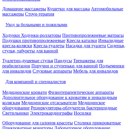
Домашние массажеры
Кушетки для массажа
Автомобильные
массажеры
Стоун-терапия
Уход за больными и пожилыми
Ходунки
Ходунки-роллаторы
Противопролежневые матрасы
Подушки противопролежневые
Кресла каталки
Инвалидные
кресла-коляски
Кресла-туалеты
Насадки для туалета
Сиденья,
стулья, табуреты для ванной
Туалетно-душевые стулья
Пандусы
Тренажеры для
реабилитации
Поручни и ступеньки для ванной
Подъемники
для инвалидов
Слуховые аппараты
Мебель для инвалидов
Для компаний и специалистов
Медицинские кровати
Физиотерапевтические аппараты
Дополнительное оборудование к кроватям и инвалидным
коляскам
Медицинские отсасыватели
Медицинское
оборудование
Рециркуляторы-облучатели бактерицидные
Светильники
Электрокардиографы
Носилки
Оборудование для салонов красоты
Столики прикроватные
Прикроватные мониторы
Лабораторное оборудование