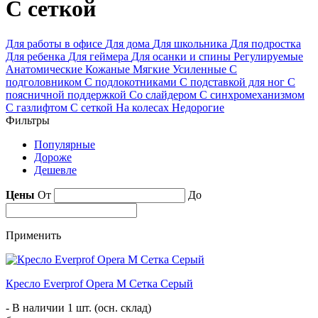
С сеткой
Для работы в офисе
Для дома
Для школьника
Для подростка
Для ребенка
Для геймера
Для осанки и спины
Регулируемые
Анатомические
Кожаные
Мягкие
Усиленные
С
подголовником
С подлокотниками
С подставкой для ног
С
поясничной поддержкой
Со слайдером
С синхромеханизмом
С газлифтом
С сеткой
На колесах
Недорогие
Фильтры
Популярные
Дороже
Дешевле
Цены
От
До
Применить
Кресло Everprof Opera M Сетка Серый
- В наличии 1 шт. (осн. склад)