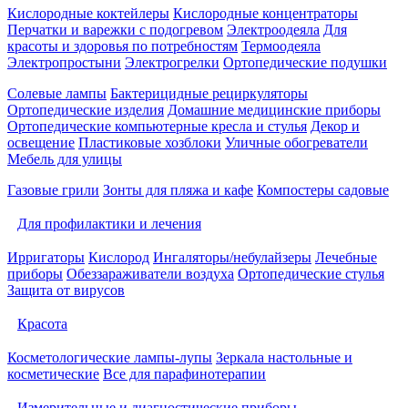
Кислородные коктейлеры
Кислородные концентраторы
Перчатки и варежки с подогревом
Электроодеяла
Для
красоты и здоровья по потребностям
Термоодеяла
Электропростыни
Электрогрелки
Ортопедические подушки
Солевые лампы
Бактерицидные рециркуляторы
Ортопедические изделия
Домашние медицинские приборы
Ортопедические компьютерные кресла и стулья
Декор и
освещение
Пластиковые хозблоки
Уличные обогреватели
Мебель для улицы
Газовые грили
Зонты для пляжа и кафе
Компостеры садовые
Для профилактики и лечения
Ирригаторы
Кислород
Ингаляторы/небулайзеры
Лечебные
приборы
Обеззараживатели воздуха
Ортопедические стулья
Защита от вирусов
Красота
Косметологические лампы-лупы
Зеркала настольные и
косметические
Все для парафинотерапии
Измерительные и диагностические приборы