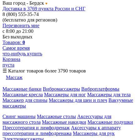
Ваш город -
Бердск
Доставка в 3769 пункта России и СНГ
8 (800) 555-35-74
(бесплатно для регионов)
Перезвонить мне
с 8:00 до 21:00
Без выходных
Товаров:
0
Самое время
что-нибудь купить
Корзина
пуста
☰
Каталог товаров
более 3790 товаров
Массаж
Массажные банки
Вибромассажеры
Виброплатформы
Массажные кресла
Массажеры для ног
Массажеры для тела
Массажер для спины
Массажеры для шеи и плеч
Вакуумные
массажеры
Свинг машины
Массажные столы
Аксессуары для
массажного стола
Массажные накидки
Массажные подушки
Прессотерапия и лимфодренаж
Аксессуары к аппарату
прессотерапии и лимфодренажа
Массажеры для рук
Электромассажеры