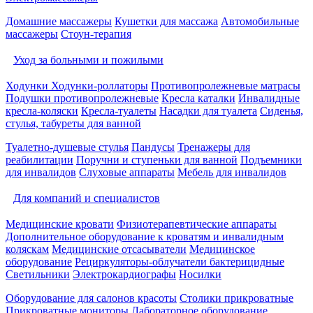
Домашние массажеры
Кушетки для массажа
Автомобильные
массажеры
Стоун-терапия
Уход за больными и пожилыми
Ходунки
Ходунки-роллаторы
Противопролежневые матрасы
Подушки противопролежневые
Кресла каталки
Инвалидные
кресла-коляски
Кресла-туалеты
Насадки для туалета
Сиденья,
стулья, табуреты для ванной
Туалетно-душевые стулья
Пандусы
Тренажеры для
реабилитации
Поручни и ступеньки для ванной
Подъемники
для инвалидов
Слуховые аппараты
Мебель для инвалидов
Для компаний и специалистов
Медицинские кровати
Физиотерапевтические аппараты
Дополнительное оборудование к кроватям и инвалидным
коляскам
Медицинские отсасыватели
Медицинское
оборудование
Рециркуляторы-облучатели бактерицидные
Светильники
Электрокардиографы
Носилки
Оборудование для салонов красоты
Столики прикроватные
Прикроватные мониторы
Лабораторное оборудование