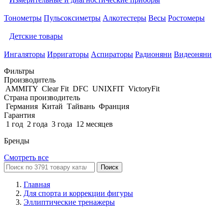
Тонометры
Пульсоксиметры
Алкотестеры
Весы
Ростомеры
Детские товары
Ингаляторы
Ирригаторы
Аспираторы
Радионяни
Видеоняни
Фильтры
Производитель
AMMITY
Clear Fit
DFC
UNIXFIT
VictoryFit
Страна производитель
Германия
Китай
Тайвань
Франция
Гарантия
1 год
2 года
3 года
12 месяцев
Бренды
Смотреть все
Поиск
Главная
Для спорта и коррекции фигуры
Эллиптические тренажеры