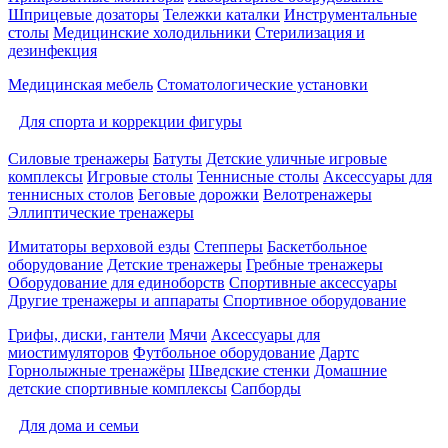
Шприцевые дозаторы
Тележки каталки
Инструментальные
столы
Медицинские холодильники
Стерилизация и
дезинфекция
Медицинская мебель
Стоматологические установки
Для спорта и коррекции фигуры
Силовые тренажеры
Батуты
Детские уличные игровые
комплексы
Игровые столы
Теннисные столы
Аксессуары для
теннисных столов
Беговые дорожки
Велотренажеры
Эллиптические тренажеры
Имитаторы верховой езды
Степперы
Баскетбольное
оборудование
Детские тренажеры
Гребные тренажеры
Оборудование для единоборств
Спортивные аксессуары
Другие тренажеры и аппараты
Спортивное оборудование
Грифы, диски, гантели
Мячи
Аксессуары для
миостимуляторов
Футбольное оборудование
Дартс
Горнолыжные тренажёры
Шведские стенки
Домашние
детские спортивные комплексы
Сапборды
Для дома и семьи