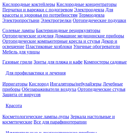
Кислородные коктейлеры
Кислородные концентраторы
Перчатки и варежки с подогревом
Электроодеяла
Для
красоты и здоровья по потребностям
Термоодеяла
Электропростыни
Электрогрелки
Ортопедические подушки
Солевые лампы
Бактерицидные рециркуляторы
Ортопедические изделия
Домашние медицинские приборы
Ортопедические компьютерные кресла и стулья
Декор и
освещение
Пластиковые хозблоки
Уличные обогреватели
Мебель для улицы
Газовые грили
Зонты для пляжа и кафе
Компостеры садовые
Для профилактики и лечения
Ирригаторы
Кислород
Ингаляторы/небулайзеры
Лечебные
приборы
Обеззараживатели воздуха
Ортопедические стулья
Защита от вирусов
Красота
Косметологические лампы-лупы
Зеркала настольные и
косметические
Все для парафинотерапии
Измерительные и диагностические приборы