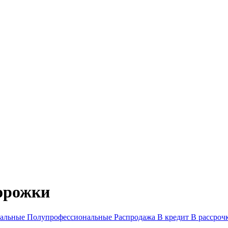
орожки
нальные
Полупрофессиональные
Распродажа
В кредит
В рассроч