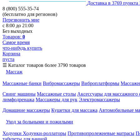
Доставка в 3769 пункта
8 (800) 555-35-74
(бесплатно для регионов)
Перезвонить мне
с 8:00 до 21:00
Без выходных
Товаров:
0
Самое время
что-нибудь купить
Корзина
пуста
☰
Каталог товаров
более 3790 товаров
Массаж
Массажные банки
Вибромассажеры
Виброплатформы
Массажн
Свинг машины
Массажные столы
Аксессуары для массажного 
лимфодренажа
Массажеры для рук
Электромассажеры
Домашние массажеры
Кушетки для массажа
Автомобильные м
Уход за больными и пожилыми
Ходунки
Ходунки-роллаторы
Противопролежневые матрасы
П
табуреты для ванной