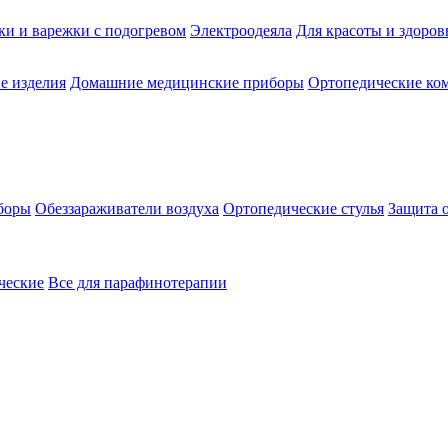
ки и варежки с подогревом
Электроодеяла
Для красоты и здоров
е изделия
Домашние медицинские приборы
Ортопедические ком
боры
Обеззараживатели воздуха
Ортопедические стулья
Защита 
ческие
Все для парафинотерапии