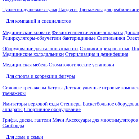
Туалетно-душевые стулья
Пандусы
Тренажеры для реабилитац
Для компаний и специалистов
Медицинские кровати
Физиотерапевтические аппараты
Дополн
Рециркуляторы-облучатели бактерицидные
Светильники
Элек
Оборудование для салонов красоты
Столики прикроватные
Пр
Медицинские холодильники
Стерилизация и дезинфекция
Медицинская мебель
Стоматологические установки
Для спорта и коррекции фигуры
Силовые тренажеры
Батуты
Детские уличные игровые компле
тренажеры
Имитаторы верховой езды
Степперы
Баскетбольное оборудова
аппараты
Спортивное оборудование
Грифы, диски, гантели
Мячи
Аксессуары для миостимуляторов
Сапборды
Для дома и семьи