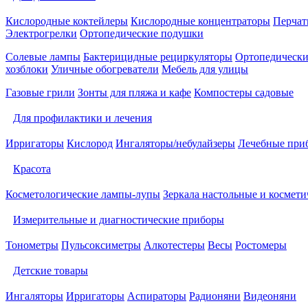
Кислородные коктейлеры
Кислородные концентраторы
Перчат
Электрогрелки
Ортопедические подушки
Солевые лампы
Бактерицидные рециркуляторы
Ортопедически
хозблоки
Уличные обогреватели
Мебель для улицы
Газовые грили
Зонты для пляжа и кафе
Компостеры садовые
Для профилактики и лечения
Ирригаторы
Кислород
Ингаляторы/небулайзеры
Лечебные при
Красота
Косметологические лампы-лупы
Зеркала настольные и космети
Измерительные и диагностические приборы
Тонометры
Пульсоксиметры
Алкотестеры
Весы
Ростомеры
Детские товары
Ингаляторы
Ирригаторы
Аспираторы
Радионяни
Видеоняни