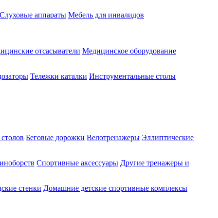
Слуховые аппараты
Мебель для инвалидов
ицинские отсасыватели
Медицинское оборудование
озаторы
Тележки каталки
Инструментальные столы
 столов
Беговые дорожки
Велотренажеры
Эллиптические
диноборств
Спортивные аксессуары
Другие тренажеры и
ские стенки
Домашние детские спортивные комплексы