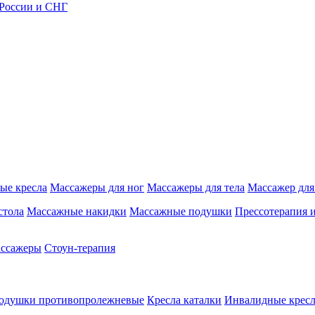
 России и СНГ
ые кресла
Массажеры для ног
Массажеры для тела
Массажер для
стола
Массажные накидки
Массажные подушки
Прессотерапия 
ассажеры
Стоун-терапия
одушки противопролежневые
Кресла каталки
Инвалидные кресл