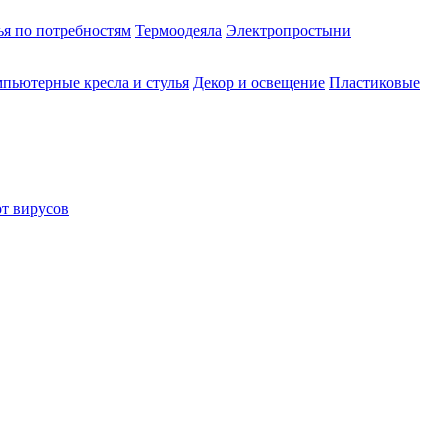
ья по потребностям
Термоодеяла
Электропростыни
пьютерные кресла и стулья
Декор и освещение
Пластиковые
от вирусов