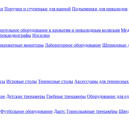
ии
Поручни и ступеньки для ванной
Подъемники для инвалидов
ительное оборудование к кроватям и инвалидным коляскам
Мед
трокардиографы
Носилки
икроватные мониторы
Лабораторное оборудование
Шприцевые д
ксы
Игровые столы
Теннисные столы
Аксессуары для теннисных
ние
Детские тренажеры
Гребные тренажеры
Оборудование для е
Футбольное оборудование
Дартс
Горнолыжные тренажёры
Швед