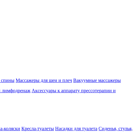
 спины
Массажеры для шеи и плеч
Вакуумные массажеры
и лимфодренаж
Аксессуары к аппарату прессотерапии и
а-коляски
Кресла-туалеты
Насадки для туалета
Сиденья, стулья,