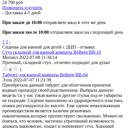
24 790 руб
Позвонить и купить
- Доставка
4-5 дней
При заказе до 10:00
отправляем заказ в этот же день
При заказе после 10:00
отправляем заказ на следующий день
1
2
›
Сиденье для ванной для детей с ДЦП - отзывы:
Стул складной для ванной комнаты Belberg BB-10
Михаил
2022-07-08 11:34:14
Прочный, складной стул , отлично подходит для душа!
0
1
Табурет для ванной комнаты Belberg BB-04
Элла
2022-07-07 11:21:39
Приобретала данный табурет для облегчения принятия
водных процедур своей родственнице. Выбрала данную
модель т.к у нас узкая ванна и другие стулья под ее габариты
не подходят. Сиденье выполнено из ударопрочного пластика,
ножки регулируются по высоте. Еще одним немаловажным
преимуществом является наличие резиновых
наконечников,которые препятствуют скольжению. Можно не
бояться, что человек, частично утративший возможность
держать равновесие, упадет и перевернет стул. Хороший