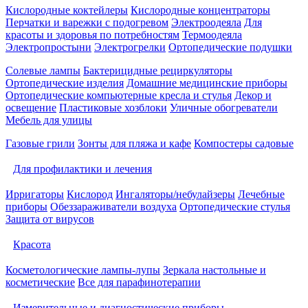
Кислородные коктейлеры
Кислородные концентраторы
Перчатки и варежки с подогревом
Электроодеяла
Для
красоты и здоровья по потребностям
Термоодеяла
Электропростыни
Электрогрелки
Ортопедические подушки
Солевые лампы
Бактерицидные рециркуляторы
Ортопедические изделия
Домашние медицинские приборы
Ортопедические компьютерные кресла и стулья
Декор и
освещение
Пластиковые хозблоки
Уличные обогреватели
Мебель для улицы
Газовые грили
Зонты для пляжа и кафе
Компостеры садовые
Для профилактики и лечения
Ирригаторы
Кислород
Ингаляторы/небулайзеры
Лечебные
приборы
Обеззараживатели воздуха
Ортопедические стулья
Защита от вирусов
Красота
Косметологические лампы-лупы
Зеркала настольные и
косметические
Все для парафинотерапии
Измерительные и диагностические приборы