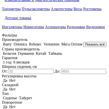
Тонометры
Пульсоксиметры
Алкотестеры
Весы
Ростомеры
Детские товары
Ингаляторы
Ирригаторы
Аспираторы
Радионяни
Видеоняни
Фильтры
Производитель
Barry
Ortonica
Rebotec
Vermeiren
Мега Оптим
Показать всё
Страна производитель
Бельгия
Германия
Китай
Тайвань
Гарантия
1 год
6 месяцев
Ширина сидения, см
От:
До:
Регулировка высоты
Да
Нет
Складной
Да
Нет
Тип
Сиденье
Табурет
Поворотное
Да
Нет