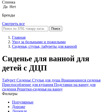
Спинка
Да
Нет
Бренды
Смотреть все
Поиск
Главная
Уход за больными и пожилыми
Сиденья, стулья, табуреты для ванной
Сиденье для ванной для
детей с ДЦП
Табурет
Сиденье
Стулья для душа
Вращающиеся сиденья
Приспособление для купания
Подставки на ванну для
сидения
Решетки-сиденья на ванну
Фильтры
Популярные
Дороже
Дешевле