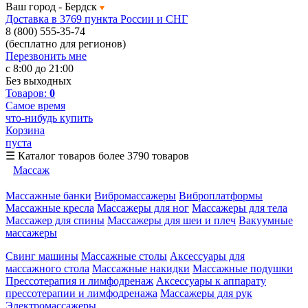
Ваш город -
Бердск
Доставка в 3769 пункта России и СНГ
8 (800) 555-35-74
(бесплатно для регионов)
Перезвонить мне
с 8:00 до 21:00
Без выходных
Товаров:
0
Самое время
что-нибудь купить
Корзина
пуста
☰
Каталог товаров
более 3790 товаров
Массаж
Массажные банки
Вибромассажеры
Виброплатформы
Массажные кресла
Массажеры для ног
Массажеры для тела
Массажер для спины
Массажеры для шеи и плеч
Вакуумные
массажеры
Свинг машины
Массажные столы
Аксессуары для
массажного стола
Массажные накидки
Массажные подушки
Прессотерапия и лимфодренаж
Аксессуары к аппарату
прессотерапии и лимфодренажа
Массажеры для рук
Электромассажеры