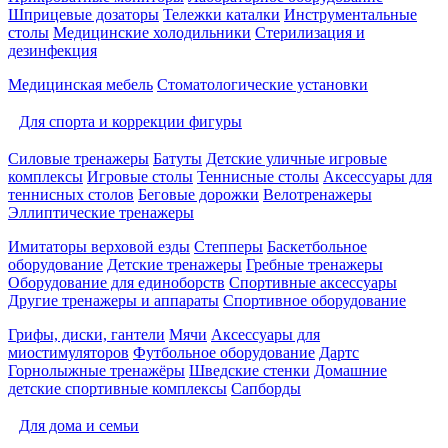
Шприцевые дозаторы
Тележки каталки
Инструментальные
столы
Медицинские холодильники
Стерилизация и
дезинфекция
Медицинская мебель
Стоматологические установки
Для спорта и коррекции фигуры
Силовые тренажеры
Батуты
Детские уличные игровые
комплексы
Игровые столы
Теннисные столы
Аксессуары для
теннисных столов
Беговые дорожки
Велотренажеры
Эллиптические тренажеры
Имитаторы верховой езды
Степперы
Баскетбольное
оборудование
Детские тренажеры
Гребные тренажеры
Оборудование для единоборств
Спортивные аксессуары
Другие тренажеры и аппараты
Спортивное оборудование
Грифы, диски, гантели
Мячи
Аксессуары для
миостимуляторов
Футбольное оборудование
Дартс
Горнолыжные тренажёры
Шведские стенки
Домашние
детские спортивные комплексы
Сапборды
Для дома и семьи