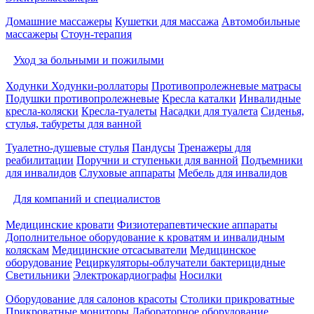
Домашние массажеры
Кушетки для массажа
Автомобильные
массажеры
Стоун-терапия
Уход за больными и пожилыми
Ходунки
Ходунки-роллаторы
Противопролежневые матрасы
Подушки противопролежневые
Кресла каталки
Инвалидные
кресла-коляски
Кресла-туалеты
Насадки для туалета
Сиденья,
стулья, табуреты для ванной
Туалетно-душевые стулья
Пандусы
Тренажеры для
реабилитации
Поручни и ступеньки для ванной
Подъемники
для инвалидов
Слуховые аппараты
Мебель для инвалидов
Для компаний и специалистов
Медицинские кровати
Физиотерапевтические аппараты
Дополнительное оборудование к кроватям и инвалидным
коляскам
Медицинские отсасыватели
Медицинское
оборудование
Рециркуляторы-облучатели бактерицидные
Светильники
Электрокардиографы
Носилки
Оборудование для салонов красоты
Столики прикроватные
Прикроватные мониторы
Лабораторное оборудование