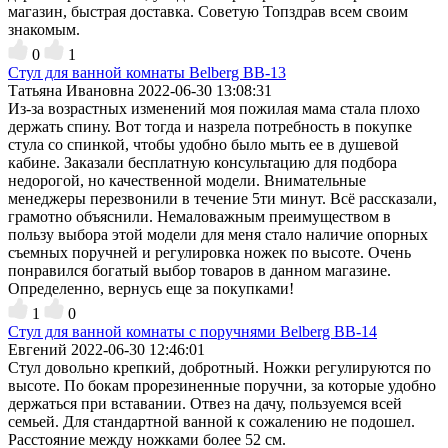
магазин, быстрая доставка. Советую Топздрав всем своим
знакомым.
0
1
Стул для ванной комнаты Belberg BB-13
Татьяна Ивановна
2022-06-30 13:08:31
Из-за возрастных изменений моя пожилая мама стала плохо
держать спину. Вот тогда и назрела потребность в покупке
стула со спинкой, чтобы удобно было мыть ее в душевой
кабине. Заказали бесплатную консультацию для подбора
недорогой, но качественной модели. Внимательные
менеджеры перезвонили в течение 5ти минут. Всё рассказали,
грамотно объяснили. Немаловажным преимуществом в
пользу выбора этой модели для меня стало наличие опорных
съемных поручней и регулировка ножек по высоте. Очень
понравился богатый выбор товаров в данном магазине.
Определенно, вернусь еще за покупками!
1
0
Стул для ванной комнаты с поручнями Belberg BB-14
Евгений
2022-06-30 12:46:01
Стул довольно крепкий, добротный. Ножки регулируются по
высоте. По бокам прорезиненные поручни, за которые удобно
держаться при вставании. Отвез на дачу, пользуемся всей
семьей. Для стандартной ванной к сожалению не подошел.
Расстояние между ножками более 52 см.