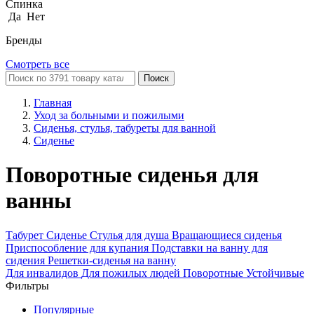
Спинка
Да
Нет
Бренды
Смотреть все
Поиск
Главная
Уход за больными и пожилыми
Сиденья, стулья, табуреты для ванной
Сиденье
Поворотные сиденья для
ванны
Табурет
Сиденье
Стулья для душа
Вращающиеся сиденья
Приспособление для купания
Подставки на ванну для
сидения
Решетки-сиденья на ванну
Для инвалидов
Для пожилых людей
Поворотные
Устойчивые
Фильтры
Популярные