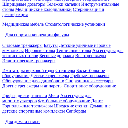
Шприцевые дозаторы
Тележки каталки
Инструментальные
столы
Медицинские холодильники
Стерилизация и
дезинфекция
Медицинская мебель
Стоматологические установки
Для спорта и коррекции фигуры
Силовые тренажеры
Батуты
Детские уличные игровые
комплексы
Игровые столы
Теннисные столы
Аксессуары для
теннисных столов
Беговые дорожки
Велотренажеры
Эллиптические тренажеры
Имитаторы верховой езды
Степперы
Баскетбольное
оборудование
Детские тренажеры
Гребные тренажеры
Оборудование для единоборств
Спортивные аксессуары
Другие тренажеры и аппараты
Спортивное оборудование
Грифы, диски, гантели
Мячи
Аксессуары для
миостимуляторов
Футбольное оборудование
Дартс
Горнолыжные тренажёры
Шведские стенки
Домашние
детские спортивные комплексы
Сапборды
Для дома и семьи