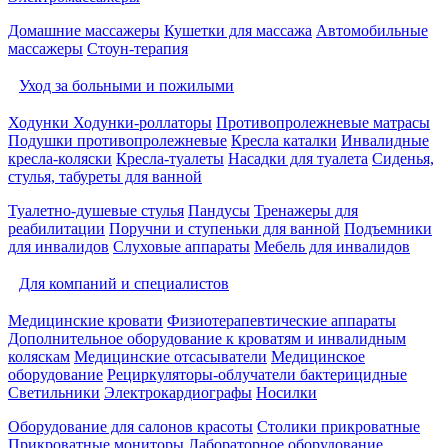
Домашние массажеры
Кушетки для массажа
Автомобильные
массажеры
Стоун-терапия
Уход за больными и пожилыми
Ходунки
Ходунки-роллаторы
Противопролежневые матрасы
Подушки противопролежневые
Кресла каталки
Инвалидные
кресла-коляски
Кресла-туалеты
Насадки для туалета
Сиденья,
стулья, табуреты для ванной
Туалетно-душевые стулья
Пандусы
Тренажеры для
реабилитации
Поручни и ступеньки для ванной
Подъемники
для инвалидов
Слуховые аппараты
Мебель для инвалидов
Для компаний и специалистов
Медицинские кровати
Физиотерапевтические аппараты
Дополнительное оборудование к кроватям и инвалидным
коляскам
Медицинские отсасыватели
Медицинское
оборудование
Рециркуляторы-облучатели бактерицидные
Светильники
Электрокардиографы
Носилки
Оборудование для салонов красоты
Столики прикроватные
Прикроватные мониторы
Лабораторное оборудование