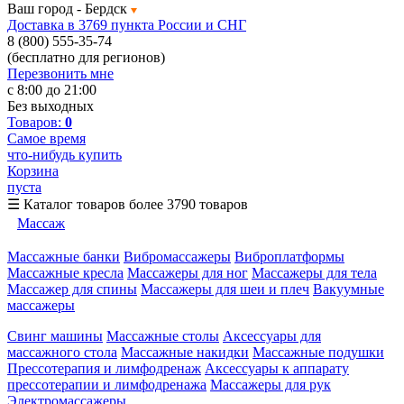
Ваш город -
Бердск
Доставка в 3769 пункта России и СНГ
8 (800) 555-35-74
(бесплатно для регионов)
Перезвонить мне
с 8:00 до 21:00
Без выходных
Товаров:
0
Самое время
что-нибудь купить
Корзина
пуста
☰
Каталог товаров
более 3790 товаров
Массаж
Массажные банки
Вибромассажеры
Виброплатформы
Массажные кресла
Массажеры для ног
Массажеры для тела
Массажер для спины
Массажеры для шеи и плеч
Вакуумные
массажеры
Свинг машины
Массажные столы
Аксессуары для
массажного стола
Массажные накидки
Массажные подушки
Прессотерапия и лимфодренаж
Аксессуары к аппарату
прессотерапии и лимфодренажа
Массажеры для рук
Электромассажеры