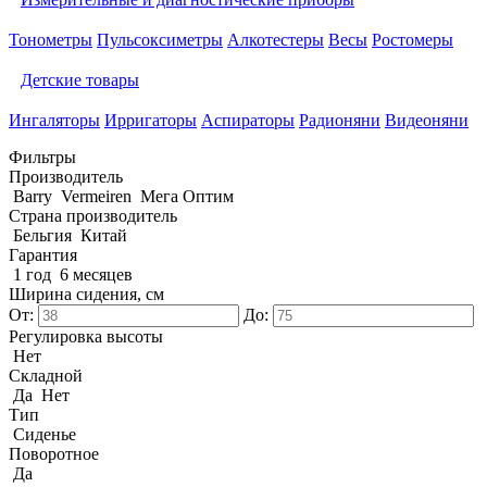
Тонометры
Пульсоксиметры
Алкотестеры
Весы
Ростомеры
Детские товары
Ингаляторы
Ирригаторы
Аспираторы
Радионяни
Видеоняни
Фильтры
Производитель
Barry
Vermeiren
Мега Оптим
Страна производитель
Бельгия
Китай
Гарантия
1 год
6 месяцев
Ширина сидения, см
От:
До:
Регулировка высоты
Нет
Складной
Да
Нет
Тип
Сиденье
Поворотное
Да