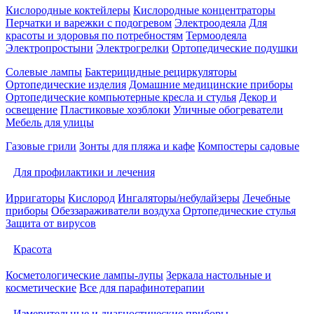
Кислородные коктейлеры
Кислородные концентраторы
Перчатки и варежки с подогревом
Электроодеяла
Для
красоты и здоровья по потребностям
Термоодеяла
Электропростыни
Электрогрелки
Ортопедические подушки
Солевые лампы
Бактерицидные рециркуляторы
Ортопедические изделия
Домашние медицинские приборы
Ортопедические компьютерные кресла и стулья
Декор и
освещение
Пластиковые хозблоки
Уличные обогреватели
Мебель для улицы
Газовые грили
Зонты для пляжа и кафе
Компостеры садовые
Для профилактики и лечения
Ирригаторы
Кислород
Ингаляторы/небулайзеры
Лечебные
приборы
Обеззараживатели воздуха
Ортопедические стулья
Защита от вирусов
Красота
Косметологические лампы-лупы
Зеркала настольные и
косметические
Все для парафинотерапии
Измерительные и диагностические приборы