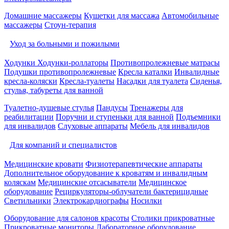
Домашние массажеры
Кушетки для массажа
Автомобильные
массажеры
Стоун-терапия
Уход за больными и пожилыми
Ходунки
Ходунки-роллаторы
Противопролежневые матрасы
Подушки противопролежневые
Кресла каталки
Инвалидные
кресла-коляски
Кресла-туалеты
Насадки для туалета
Сиденья,
стулья, табуреты для ванной
Туалетно-душевые стулья
Пандусы
Тренажеры для
реабилитации
Поручни и ступеньки для ванной
Подъемники
для инвалидов
Слуховые аппараты
Мебель для инвалидов
Для компаний и специалистов
Медицинские кровати
Физиотерапевтические аппараты
Дополнительное оборудование к кроватям и инвалидным
коляскам
Медицинские отсасыватели
Медицинское
оборудование
Рециркуляторы-облучатели бактерицидные
Светильники
Электрокардиографы
Носилки
Оборудование для салонов красоты
Столики прикроватные
Прикроватные мониторы
Лабораторное оборудование