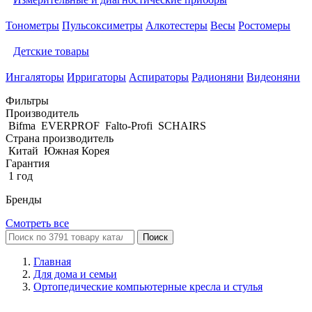
Тонометры
Пульсоксиметры
Алкотестеры
Весы
Ростомеры
Детские товары
Ингаляторы
Ирригаторы
Аспираторы
Радионяни
Видеоняни
Фильтры
Производитель
Bifma
EVERPROF
Falto-Profi
SCHAIRS
Страна производитель
Китай
Южная Корея
Гарантия
1 год
Бренды
Смотреть все
Поиск
Главная
Для дома и семьи
Ортопедические компьютерные кресла и стулья