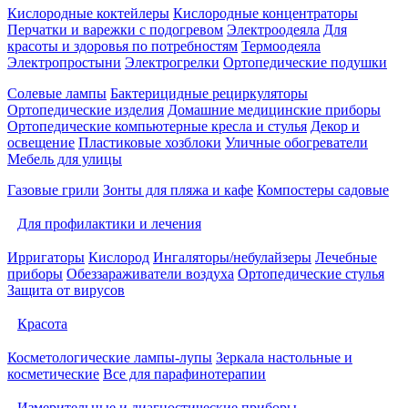
Кислородные коктейлеры
Кислородные концентраторы
Перчатки и варежки с подогревом
Электроодеяла
Для
красоты и здоровья по потребностям
Термоодеяла
Электропростыни
Электрогрелки
Ортопедические подушки
Солевые лампы
Бактерицидные рециркуляторы
Ортопедические изделия
Домашние медицинские приборы
Ортопедические компьютерные кресла и стулья
Декор и
освещение
Пластиковые хозблоки
Уличные обогреватели
Мебель для улицы
Газовые грили
Зонты для пляжа и кафе
Компостеры садовые
Для профилактики и лечения
Ирригаторы
Кислород
Ингаляторы/небулайзеры
Лечебные
приборы
Обеззараживатели воздуха
Ортопедические стулья
Защита от вирусов
Красота
Косметологические лампы-лупы
Зеркала настольные и
косметические
Все для парафинотерапии
Измерительные и диагностические приборы