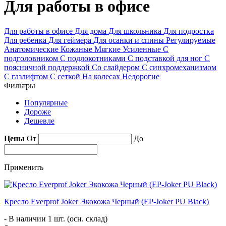
Для работы в офисе
Для работы в офисе
Для дома
Для школьника
Для подростка
Для ребенка
Для геймера
Для осанки и спины
Регулируемые
Анатомические
Кожаные
Мягкие
Усиленные
С
подголовником
С подлокотниками
С подставкой для ног
С
поясничной поддержкой
Со слайдером
С синхромеханизмом
С газлифтом
С сеткой
На колесах
Недорогие
Фильтры
Популярные
Дороже
Дешевле
Цены
От
До
Применить
Кресло Everprof Joker Экокожа Черный (EP-Joker PU Black)
- В наличии 1 шт. (осн. склад)