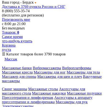
Ваш город -
Бердск
Доставка в 3769 пункта России и СНГ
8 (800) 555-35-74
(бесплатно для регионов)
Перезвонить мне
с 8:00 до 21:00
Без выходных
Товаров:
0
Самое время
что-нибудь купить
Корзина
пуста
☰
Каталог товаров
более 3790 товаров
Массаж
Массажные банки
Вибромассажеры
Виброплатформы
Массажные кресла
Массажеры для ног
Массажеры для тела
Массажер для спины
Массажеры для шеи и плеч
Вакуумные
массажеры
Свинг машины
Массажные столы
Аксессуары для
массажного стола
Массажные накидки
Массажные подушки
Прессотерапия и лимфодренаж
Аксессуары к аппарату
прессотерапии и лимфодренажа
Массажеры для рук
Электромассажеры