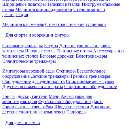
Шприцевые дозаторы
Тележки каталки
Инструментальные
столы
Медицинские холодильники
Стерилизация и
дезинфекция
Медицинская мебель
Стоматологические установки
Для спорта и коррекции фигуры
Силовые тренажеры
Батуты
Детские уличные игровые
комплексы
Игровые столы
Теннисные столы
Аксессуары для
теннисных столов
Беговые дорожки
Велотренажеры
Эллиптические тренажеры
Имитаторы верховой езды
Степперы
Баскетбольное
оборудование
Детские тренажеры
Гребные тренажеры
Оборудование для единоборств
Спортивные аксессуары
Другие тренажеры и аппараты
Спортивное оборудование
Грифы, диски, гантели
Мячи
Аксессуары для
миостимуляторов
Футбольное оборудование
Дартс
Горнолыжные тренажёры
Шведские стенки
Домашние
детские спортивные комплексы
Сапборды
Для дома и семьи