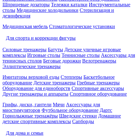
Шприцевые дозаторы
Тележки каталки
Инструментальные
столы
Медицинские холодильники
Стерилизация и
дезинфекция
Медицинская мебель
Стоматологические установки
Для спорта и коррекции фигуры
Силовые тренажеры
Батуты
Детские уличные игровые
комплексы
Игровые столы
Теннисные столы
Аксессуары для
теннисных столов
Беговые дорожки
Велотренажеры
Эллиптические тренажеры
Имитаторы верховой езды
Степперы
Баскетбольное
оборудование
Детские тренажеры
Гребные тренажеры
Оборудование для единоборств
Спортивные аксессуары
Другие тренажеры и аппараты
Спортивное оборудование
Грифы, диски, гантели
Мячи
Аксессуары для
миостимуляторов
Футбольное оборудование
Дартс
Горнолыжные тренажёры
Шведские стенки
Домашние
детские спортивные комплексы
Сапборды
Для дома и семьи