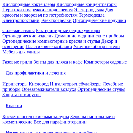
Кислородные коктейлеры
Кислородные концентраторы
Перчатки и варежки с подогревом
Электроодеяла
Для
красоты и здоровья по потребностям
Термоодеяла
Электропростыни
Электрогрелки
Ортопедические подушки
Солевые лампы
Бактерицидные рециркуляторы
Ортопедические изделия
Домашние медицинские приборы
Ортопедические компьютерные кресла и стулья
Декор и
освещение
Пластиковые хозблоки
Уличные обогреватели
Мебель для улицы
Газовые грили
Зонты для пляжа и кафе
Компостеры садовые
Для профилактики и лечения
Ирригаторы
Кислород
Ингаляторы/небулайзеры
Лечебные
приборы
Обеззараживатели воздуха
Ортопедические стулья
Защита от вирусов
Красота
Косметологические лампы-лупы
Зеркала настольные и
косметические
Все для парафинотерапии
Измерительные и диагностические приборы