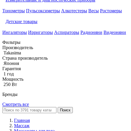
Тонометры
Пульсоксиметры
Алкотестеры
Весы
Ростомеры
Детские товары
Ингаляторы
Ирригаторы
Аспираторы
Радионяни
Видеоняни
Фильтры
Производитель
Takasima
Страна производитель
Япония
Гарантия
1 год
Мощность
250 Вт
Бренды
Смотреть все
Поиск
Главная
Массаж
Массажеры для тела