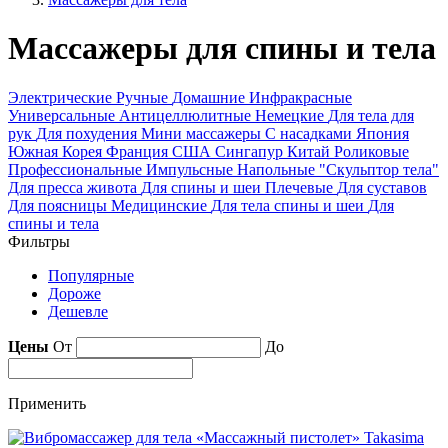
Массажеры для спины и тела
Электрические
Ручные
Домашние
Инфракрасные
Универсальные
Антицеллюлитные
Немецкие
Для тела для
рук
Для похудения
Мини массажеры
С насадками
Япония
Южная Корея
Франция
США
Сингапур
Китай
Роликовые
Профессиональные
Импульсные
Напольные
"Скульптор тела"
Для пресса живота
Для спины и шеи
Плечевые
Для суставов
Для поясницы
Медицинские
Для тела спины и шеи
Для
спины и тела
Фильтры
Популярные
Дороже
Дешевле
Цены
От
До
Применить