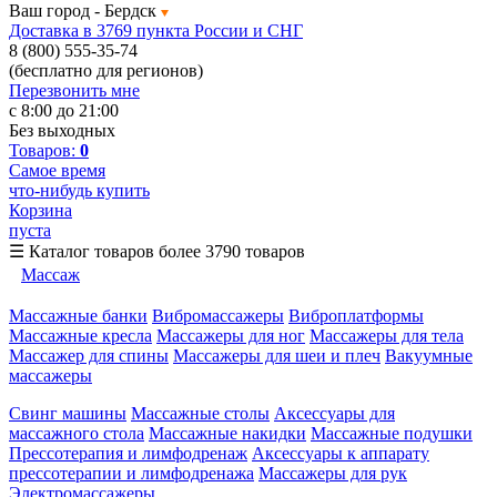
Ваш город -
Бердск
Доставка в 3769 пункта России и СНГ
8 (800) 555-35-74
(бесплатно для регионов)
Перезвонить мне
с 8:00 до 21:00
Без выходных
Товаров:
0
Самое время
что-нибудь купить
Корзина
пуста
☰
Каталог товаров
более 3790 товаров
Массаж
Массажные банки
Вибромассажеры
Виброплатформы
Массажные кресла
Массажеры для ног
Массажеры для тела
Массажер для спины
Массажеры для шеи и плеч
Вакуумные
массажеры
Свинг машины
Массажные столы
Аксессуары для
массажного стола
Массажные накидки
Массажные подушки
Прессотерапия и лимфодренаж
Аксессуары к аппарату
прессотерапии и лимфодренажа
Массажеры для рук
Электромассажеры