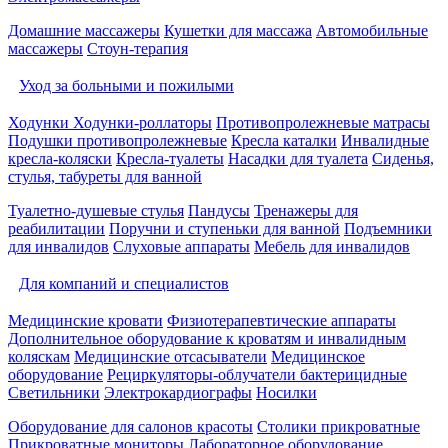
Домашние массажеры
Кушетки для массажа
Автомобильные
массажеры
Стоун-терапия
Уход за больными и пожилыми
Ходунки
Ходунки-роллаторы
Противопролежневые матрасы
Подушки противопролежневые
Кресла каталки
Инвалидные
кресла-коляски
Кресла-туалеты
Насадки для туалета
Сиденья,
стулья, табуреты для ванной
Туалетно-душевые стулья
Пандусы
Тренажеры для
реабилитации
Поручни и ступеньки для ванной
Подъемники
для инвалидов
Слуховые аппараты
Мебель для инвалидов
Для компаний и специалистов
Медицинские кровати
Физиотерапевтические аппараты
Дополнительное оборудование к кроватям и инвалидным
коляскам
Медицинские отсасыватели
Медицинское
оборудование
Рециркуляторы-облучатели бактерицидные
Светильники
Электрокардиографы
Носилки
Оборудование для салонов красоты
Столики прикроватные
Прикроватные мониторы
Лабораторное оборудование