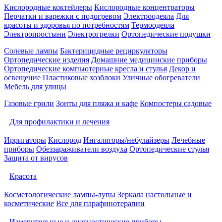
Кислородные коктейлеры
Кислородные концентраторы
Перчатки и варежки с подогревом
Электроодеяла
Для
красоты и здоровья по потребностям
Термоодеяла
Электропростыни
Электрогрелки
Ортопедические подушки
Солевые лампы
Бактерицидные рециркуляторы
Ортопедические изделия
Домашние медицинские приборы
Ортопедические компьютерные кресла и стулья
Декор и
освещение
Пластиковые хозблоки
Уличные обогреватели
Мебель для улицы
Газовые грили
Зонты для пляжа и кафе
Компостеры садовые
Для профилактики и лечения
Ирригаторы
Кислород
Ингаляторы/небулайзеры
Лечебные
приборы
Обеззараживатели воздуха
Ортопедические стулья
Защита от вирусов
Красота
Косметологические лампы-лупы
Зеркала настольные и
косметические
Все для парафинотерапии
Измерительные и диагностические приборы