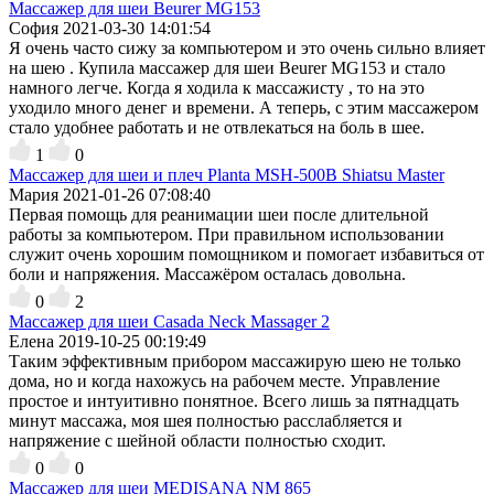
Массажер для шеи Beurer MG153
София
2021-03-30 14:01:54
Я очень часто сижу за компьютером и это очень сильно влияет
на шею . Купила массажер для шеи Beurer MG153 и стало
намного легче. Когда я ходила к массажисту , то на это
уходило много денег и времени. А теперь, с этим массажером
стало удобнее работать и не отвлекаться на боль в шее.
1
0
Массажер для шеи и плеч Planta MSH-500B Shiatsu Master
Мария
2021-01-26 07:08:40
Первая помощь для реанимации шеи после длительной
работы за компьютером. При правильном использовании
служит очень хорошим помощником и помогает избавиться от
боли и напряжения. Массажёром осталась довольна.
0
2
Массажер для шеи Casada Neck Massager 2
Елена
2019-10-25 00:19:49
Таким эффективным прибором массажирую шею не только
дома, но и когда нахожусь на рабочем месте. Управление
простое и интуитивно понятное. Всего лишь за пятнадцать
минут массажа, моя шея полностью расслабляется и
напряжение с шейной области полностью сходит.
0
0
Массажер для шеи MEDISANA NM 865