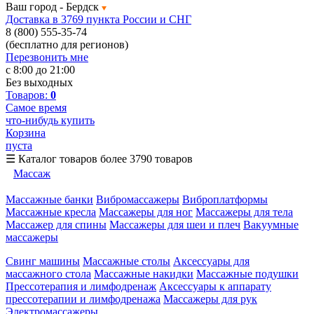
Ваш город -
Бердск
Доставка в 3769 пункта России и СНГ
8 (800) 555-35-74
(бесплатно для регионов)
Перезвонить мне
с 8:00 до 21:00
Без выходных
Товаров:
0
Самое время
что-нибудь купить
Корзина
пуста
☰
Каталог товаров
более 3790 товаров
Массаж
Массажные банки
Вибромассажеры
Виброплатформы
Массажные кресла
Массажеры для ног
Массажеры для тела
Массажер для спины
Массажеры для шеи и плеч
Вакуумные
массажеры
Свинг машины
Массажные столы
Аксессуары для
массажного стола
Массажные накидки
Массажные подушки
Прессотерапия и лимфодренаж
Аксессуары к аппарату
прессотерапии и лимфодренажа
Массажеры для рук
Электромассажеры