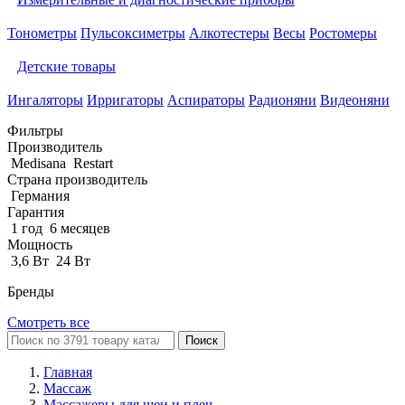
Тонометры
Пульсоксиметры
Алкотестеры
Весы
Ростомеры
Детские товары
Ингаляторы
Ирригаторы
Аспираторы
Радионяни
Видеоняни
Фильтры
Производитель
Medisana
Restart
Страна производитель
Германия
Гарантия
1 год
6 месяцев
Мощность
3,6 Вт
24 Вт
Бренды
Смотреть все
Поиск
Главная
Массаж
Массажеры для шеи и плеч