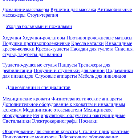
Домашние массажеры
Кушетки для массажа
Автомобильные
массажеры
Стоун-терапия
Уход за больными и пожилыми
Ходунки
Ходунки-роллаторы
Противопролежневые матрасы
Подушки противопролежневые
Кресла каталки
Инвалидные
кресла-коляски
Кресла-туалеты
Насадки для туалета
Сиденья,
стулья, табуреты для ванной
Туалетно-душевые стулья
Пандусы
Тренажеры для
реабилитации
Поручни и ступеньки для ванной
Подъемники
для инвалидов
Слуховые аппараты
Мебель для инвалидов
Для компаний и специалистов
Медицинские кровати
Физиотерапевтические аппараты
Дополнительное оборудование к кроватям и инвалидным
коляскам
Медицинские отсасыватели
Медицинское
оборудование
Рециркуляторы-облучатели бактерицидные
Светильники
Электрокардиографы
Носилки
Оборудование для салонов красоты
Столики прикроватные
Прикроватные мониторы
Лабораторное оборудование