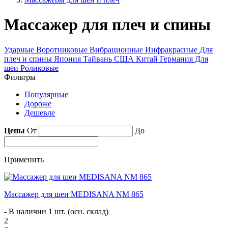
Массажер для плеч и спины
Ударные
Воротниковые
Вибрационные
Инфракрасные
Для
плеч и спины
Япония
Тайвань
США
Китай
Германия
Для
шеи
Роликовые
Фильтры
Популярные
Дороже
Дешевле
Цены
От
До
Применить
Массажер для шеи MEDISANA NM 865
- В наличии 1 шт. (осн. склад)
2