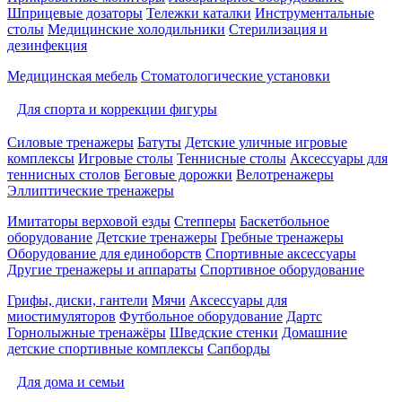
Шприцевые дозаторы
Тележки каталки
Инструментальные
столы
Медицинские холодильники
Стерилизация и
дезинфекция
Медицинская мебель
Стоматологические установки
Для спорта и коррекции фигуры
Силовые тренажеры
Батуты
Детские уличные игровые
комплексы
Игровые столы
Теннисные столы
Аксессуары для
теннисных столов
Беговые дорожки
Велотренажеры
Эллиптические тренажеры
Имитаторы верховой езды
Степперы
Баскетбольное
оборудование
Детские тренажеры
Гребные тренажеры
Оборудование для единоборств
Спортивные аксессуары
Другие тренажеры и аппараты
Спортивное оборудование
Грифы, диски, гантели
Мячи
Аксессуары для
миостимуляторов
Футбольное оборудование
Дартс
Горнолыжные тренажёры
Шведские стенки
Домашние
детские спортивные комплексы
Сапборды
Для дома и семьи