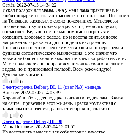
Семён
2022-07-13 14:34:22
Искал подарок для мамы. Она у меня дама практичная, и
любит подарки не только красивые, но и полезные. Позвонил
на Топздрав, рассказал о своих пожеланиях. Менеджеры
посоветовали купить электрогрелку и я, не долго думая,
согласился. Ведь она не только помогает согреться и
сохранить здоровье в ходода, но и восстановиться после
напряженного рабочего дня и поднять настроение.
Порадовало то, что в грелке имеется защита от перегрева и
функция автоматического выключения, а это значит что
можно не бояться забыть выключить электроприбор из сети.
Маме подарок очень понравился не только своим внешним
видом, но и приносимой пользой. Всем рекомендую!
Душевный магазин!
0
0
Электрогрелка Belberg BL-11 (цвет №3) медведь
Алексей
2022-07-06 14:03:39
Хороший выбор , для подарка пожилым родителям . Заказал
на сайте , привезли в этот же день. Грелка компактная с
таймером отключения , работает исправно , спасибо!
1
0
Электрогрелка Belberg BL-08
Марк Петрович
2022-07-04 12:01:55
Из достоинств выделил для себя хорошее качество