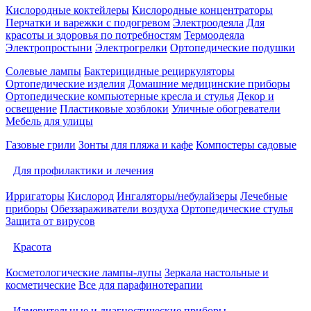
Кислородные коктейлеры
Кислородные концентраторы
Перчатки и варежки с подогревом
Электроодеяла
Для
красоты и здоровья по потребностям
Термоодеяла
Электропростыни
Электрогрелки
Ортопедические подушки
Солевые лампы
Бактерицидные рециркуляторы
Ортопедические изделия
Домашние медицинские приборы
Ортопедические компьютерные кресла и стулья
Декор и
освещение
Пластиковые хозблоки
Уличные обогреватели
Мебель для улицы
Газовые грили
Зонты для пляжа и кафе
Компостеры садовые
Для профилактики и лечения
Ирригаторы
Кислород
Ингаляторы/небулайзеры
Лечебные
приборы
Обеззараживатели воздуха
Ортопедические стулья
Защита от вирусов
Красота
Косметологические лампы-лупы
Зеркала настольные и
косметические
Все для парафинотерапии
Измерительные и диагностические приборы