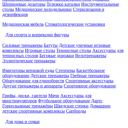
Шприцевые дозаторы
Тележки каталки
Инструментальные
столы
Медицинские холодильники
Стерилизация и
дезинфекция
Медицинская мебель
Стоматологические установки
Для спорта и коррекции фигуры
Силовые тренажеры
Батуты
Детские уличные игровые
комплексы
Игровые столы
Теннисные столы
Аксессуары для
теннисных столов
Беговые дорожки
Велотренажеры
Эллиптические тренажеры
Имитаторы верховой езды
Степперы
Баскетбольное
оборудование
Детские тренажеры
Гребные тренажеры
Оборудование для единоборств
Спортивные аксессуары
Другие тренажеры и аппараты
Спортивное оборудование
Грифы, диски, гантели
Мячи
Аксессуары для
миостимуляторов
Футбольное оборудование
Дартс
Горнолыжные тренажёры
Шведские стенки
Домашние
детские спортивные комплексы
Сапборды
Для дома и семьи