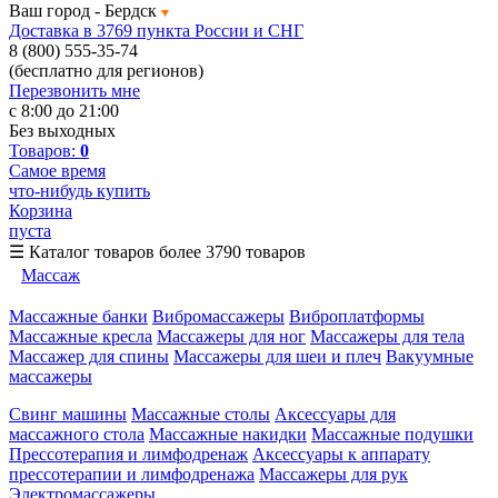
Ваш город -
Бердск
Доставка в 3769 пункта России и СНГ
8 (800) 555-35-74
(бесплатно для регионов)
Перезвонить мне
с 8:00 до 21:00
Без выходных
Товаров:
0
Самое время
что-нибудь купить
Корзина
пуста
☰
Каталог товаров
более 3790 товаров
Массаж
Массажные банки
Вибромассажеры
Виброплатформы
Массажные кресла
Массажеры для ног
Массажеры для тела
Массажер для спины
Массажеры для шеи и плеч
Вакуумные
массажеры
Свинг машины
Массажные столы
Аксессуары для
массажного стола
Массажные накидки
Массажные подушки
Прессотерапия и лимфодренаж
Аксессуары к аппарату
прессотерапии и лимфодренажа
Массажеры для рук
Электромассажеры