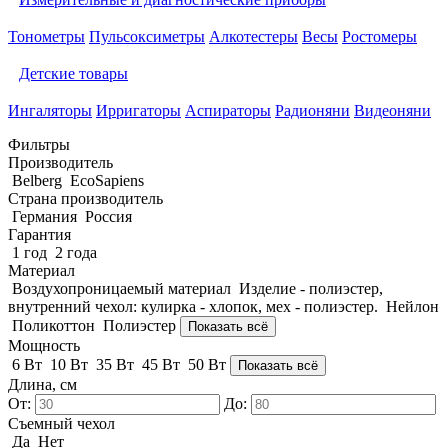
Тонометры
Пульсоксиметры
Алкотестеры
Весы
Ростомеры
Детские товары
Ингаляторы
Ирригаторы
Аспираторы
Радионяни
Видеоняни
Фильтры
Производитель
Belberg
EcoSapiens
Страна производитель
Германия
Россия
Гарантия
1 год
2 года
Материал
Воздухопроницаемый материал
Изделие - полиэстер,
внутренний чехол: кулирка - хлопок, мех - полиэстер.
Нейлон
Поликоттон
Полиэстер
Показать всё
Мощность
6 Вт
10 Вт
35 Вт
45 Вт
50 Вт
Показать всё
Длина, см
От:
До:
Съемный чехол
Да
Нет