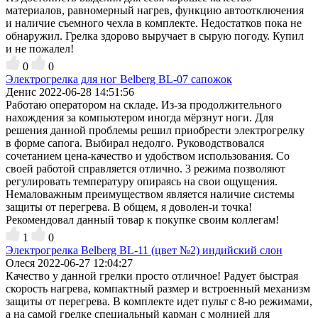
материалов, равномерный нагрев, функцию автоотключения
и наличие съемного чехла в комплекте. Недостатков пока не
обнаружил. Грелка здорово выручает в сырую погоду. Купил
и не пожалел!
0
0
Электрогрелка для ног Belberg BL-07 сапожок
Денис
2022-06-28 14:51:56
Работаю оператором на складе. Из-за продолжительного
нахождения за компьютером иногда мёрзнут ноги. Для
решения данной проблемы решил приобрести электрогрелку
в форме сапога. Выбирал недолго. Руководствовался
сочетанием цена-качество и удобством использования. Со
своей работой справляется отлично. 3 режима позволяют
регулировать температуру опираясь на свои ощущения.
Немаловажным преимуществом является наличие системы
защиты от перегрева. В общем, я доволен-и точка!
Рекомендовал данный товар к покупке своим коллегам!
1
0
Электрогрелка Belberg BL-11 (цвет №2) индийский слон
Олеся
2022-06-27 12:04:27
Качество у данной грелки просто отличное! Радует быстрая
скорость нагрева, компактный размер и встроенный механизм
защиты от перегрева. В комплекте идет пульт с 8-ю режимами,
а на самой грелке специальный карман с молнией для