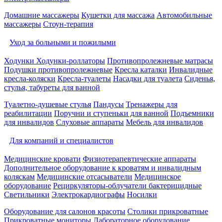
Домашние массажеры
Кушетки для массажа
Автомобильные
массажеры
Стоун-терапия
Уход за больными и пожилыми
Ходунки
Ходунки-роллаторы
Противопролежневые матрасы
Подушки противопролежневые
Кресла каталки
Инвалидные
кресла-коляски
Кресла-туалеты
Насадки для туалета
Сиденья,
стулья, табуреты для ванной
Туалетно-душевые стулья
Пандусы
Тренажеры для
реабилитации
Поручни и ступеньки для ванной
Подъемники
для инвалидов
Слуховые аппараты
Мебель для инвалидов
Для компаний и специалистов
Медицинские кровати
Физиотерапевтические аппараты
Дополнительное оборудование к кроватям и инвалидным
коляскам
Медицинские отсасыватели
Медицинское
оборудование
Рециркуляторы-облучатели бактерицидные
Светильники
Электрокардиографы
Носилки
Оборудование для салонов красоты
Столики прикроватные
Прикроватные мониторы
Лабораторное оборудование