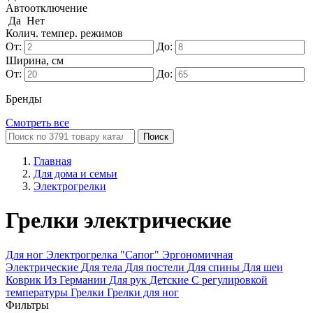
Автоотключение
Да
Нет
Колич. темпер. режимов
От:
До:
Ширина, см
От:
До:
Бренды
Смотреть все
Поиск
Главная
Для дома и семьи
Электрогрелки
Грелки электрические
Для ног
Электрогрелка "Сапог"
Эргономичная
Электрические
Для тела
Для постели
Для спины
Для шеи
Коврик
Из Германии
Для рук
Детские
С регулировкой
температуры
Грелки
Грелки для ног
Фильтры