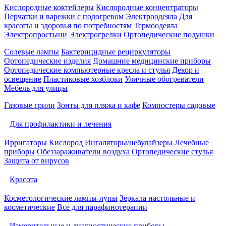
Кислородные коктейлеры
Кислородные концентраторы
Перчатки и варежки с подогревом
Электроодеяла
Для
красоты и здоровья по потребностям
Термоодеяла
Электропростыни
Электрогрелки
Ортопедические подушки
Солевые лампы
Бактерицидные рециркуляторы
Ортопедические изделия
Домашние медицинские приборы
Ортопедические компьютерные кресла и стулья
Декор и
освещение
Пластиковые хозблоки
Уличные обогреватели
Мебель для улицы
Газовые грили
Зонты для пляжа и кафе
Компостеры садовые
Для профилактики и лечения
Ирригаторы
Кислород
Ингаляторы/небулайзеры
Лечебные
приборы
Обеззараживатели воздуха
Ортопедические стулья
Защита от вирусов
Красота
Косметологические лампы-лупы
Зеркала настольные и
косметические
Все для парафинотерапии
Измерительные и диагностические приборы