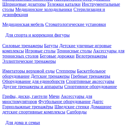
Шприцевые дозаторы
Тележки каталки
Инструментальные
столы
Медицинские холодильники
Стерилизация и
дезинфекция
Медицинская мебель
Стоматологические установки
Для спорта и коррекции фигуры
Силовые тренажеры
Батуты
Детские уличные игровые
комплексы
Игровые столы
Теннисные столы
Аксессуары для
теннисных столов
Беговые дорожки
Велотренажеры
Эллиптические тренажеры
Имитаторы верховой езды
Степперы
Баскетбольное
оборудование
Детские тренажеры
Гребные тренажеры
Оборудование для единоборств
Спортивные аксессуары
Другие тренажеры и аппараты
Спортивное оборудование
Грифы, диски, гантели
Мячи
Аксессуары для
миостимуляторов
Футбольное оборудование
Дартс
Горнолыжные тренажёры
Шведские стенки
Домашние
детские спортивные комплексы
Сапборды
Для дома и семьи