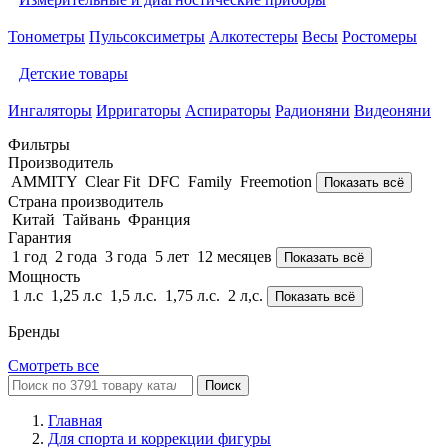
Тонометры
Пульсоксиметры
Алкотестеры
Весы
Ростомеры
Детские товары
Ингаляторы
Ирригаторы
Аспираторы
Радионяни
Видеоняни
Фильтры
Производитель
AMMITY
Clear Fit
DFC
Family
Freemotion
Показать всё
Страна производитель
Китай
Тайвань
Франция
Гарантия
1 год
2 года
3 года
5 лет
12 месяцев
Показать всё
Мощность
1 л.с
1,25 л.с
1,5 л.с.
1,75 л.с.
2 л,с.
Показать всё
Бренды
Смотреть все
Поиск
Главная
Для спорта и коррекции фигуры