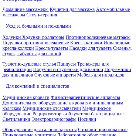
Домашние массажеры
Кушетки для массажа
Автомобильные
массажеры
Стоун-терапия
Уход за больными и пожилыми
Ходунки
Ходунки-роллаторы
Противопролежневые матрасы
Подушки противопролежневые
Кресла каталки
Инвалидные
кресла-коляски
Кресла-туалеты
Насадки для туалета
Сиденья,
стулья, табуреты для ванной
Туалетно-душевые стулья
Пандусы
Тренажеры для
реабилитации
Поручни и ступеньки для ванной
Подъемники
для инвалидов
Слуховые аппараты
Мебель для инвалидов
Для компаний и специалистов
Медицинские кровати
Физиотерапевтические аппараты
Дополнительное оборудование к кроватям и инвалидным
коляскам
Медицинские отсасыватели
Медицинское
оборудование
Рециркуляторы-облучатели бактерицидные
Светильники
Электрокардиографы
Носилки
Оборудование для салонов красоты
Столики прикроватные
Прикроватные мониторы
Лабораторное оборудование