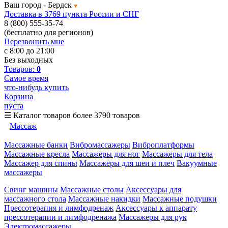
Ваш город -
Бердск
Доставка в 3769 пункта России и СНГ
8 (800) 555-35-74
(бесплатно для регионов)
Перезвонить мне
с 8:00 до 21:00
Без выходных
Товаров:
0
Самое время
что-нибудь купить
Корзина
пуста
☰
Каталог товаров
более 3790 товаров
Массаж
Массажные банки
Вибромассажеры
Виброплатформы
Массажные кресла
Массажеры для ног
Массажеры для тела
Массажер для спины
Массажеры для шеи и плеч
Вакуумные
массажеры
Свинг машины
Массажные столы
Аксессуары для
массажного стола
Массажные накидки
Массажные подушки
Прессотерапия и лимфодренаж
Аксессуары к аппарату
прессотерапии и лимфодренажа
Массажеры для рук
Электромассажеры