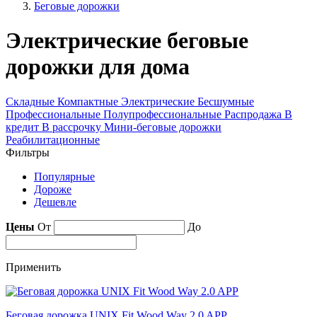
Беговые дорожки
Электрические беговые
дорожки для дома
Складные
Компактные
Электрические
Бесшумные
Профессиональные
Полупрофессиональные
Распродажа
В
кредит
В рассрочку
Мини-беговые дорожки
Реабилитационные
Фильтры
Популярные
Дороже
Дешевле
Цены
От
До
Применить
Беговая дорожка UNIX Fit Wood Way 2.0 APP