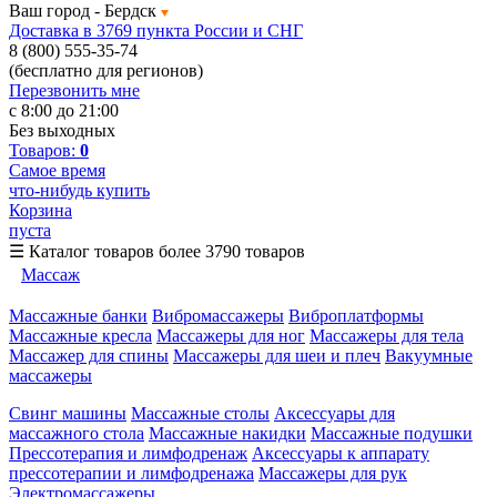
Ваш город -
Бердск
Доставка в 3769 пункта России и СНГ
8 (800) 555-35-74
(бесплатно для регионов)
Перезвонить мне
с 8:00 до 21:00
Без выходных
Товаров:
0
Самое время
что-нибудь купить
Корзина
пуста
☰
Каталог товаров
более 3790 товаров
Массаж
Массажные банки
Вибромассажеры
Виброплатформы
Массажные кресла
Массажеры для ног
Массажеры для тела
Массажер для спины
Массажеры для шеи и плеч
Вакуумные
массажеры
Свинг машины
Массажные столы
Аксессуары для
массажного стола
Массажные накидки
Массажные подушки
Прессотерапия и лимфодренаж
Аксессуары к аппарату
прессотерапии и лимфодренажа
Массажеры для рук
Электромассажеры