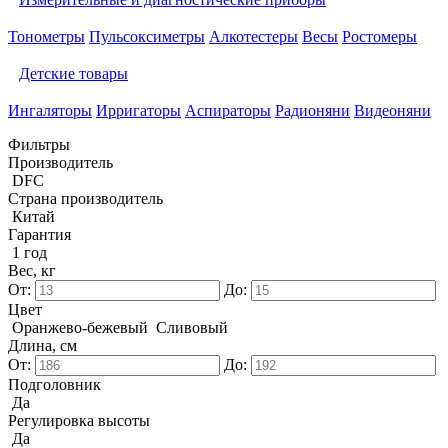
Тонометры
Пульсоксиметры
Алкотестеры
Весы
Ростомеры
Детские товары
Ингаляторы
Ирригаторы
Аспираторы
Радионяни
Видеоняни
Фильтры
Производитель
DFC
Страна производитель
Китай
Гарантия
1 год
Вес, кг
От:
До:
Цвет
Оранжево-бежевый
Сливовый
Длина, см
От:
До:
Подголовник
Да
Регулировка высоты
Да