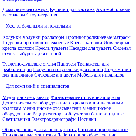
Домашние массажеры
Кушетки для массажа
Автомобильные
массажеры
Стоун-терапия
Уход за больными и пожилыми
Ходунки
Ходунки-роллаторы
Противопролежневые матрасы
Подушки противопролежневые
Кресла каталки
Инвалидные
кресла-коляски
Кресла-туалеты
Насадки для туалета
Сиденья,
стулья, табуреты для ванной
Туалетно-душевые стулья
Пандусы
Тренажеры для
реабилитации
Поручни и ступеньки для ванной
Подъемники
для инвалидов
Слуховые аппараты
Мебель для инвалидов
Для компаний и специалистов
Медицинские кровати
Физиотерапевтические аппараты
Дополнительное оборудование к кроватям и инвалидным
коляскам
Медицинские отсасыватели
Медицинское
оборудование
Рециркуляторы-облучатели бактерицидные
Светильники
Электрокардиографы
Носилки
Оборудование для салонов красоты
Столики прикроватные
Прикроватные мониторы
Лабораторное оборудование