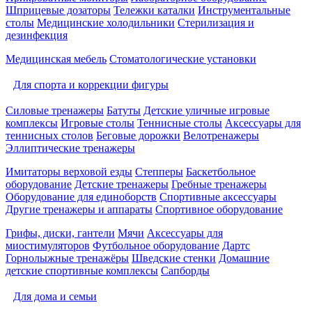
Шприцевые дозаторы
Тележки каталки
Инструментальные
столы
Медицинские холодильники
Стерилизация и
дезинфекция
Медицинская мебель
Стоматологические установки
Для спорта и коррекции фигуры
Силовые тренажеры
Батуты
Детские уличные игровые
комплексы
Игровые столы
Теннисные столы
Аксессуары для
теннисных столов
Беговые дорожки
Велотренажеры
Эллиптические тренажеры
Имитаторы верховой езды
Степперы
Баскетбольное
оборудование
Детские тренажеры
Гребные тренажеры
Оборудование для единоборств
Спортивные аксессуары
Другие тренажеры и аппараты
Спортивное оборудование
Грифы, диски, гантели
Мячи
Аксессуары для
миостимуляторов
Футбольное оборудование
Дартс
Горнолыжные тренажёры
Шведские стенки
Домашние
детские спортивные комплексы
Сапборды
Для дома и семьи