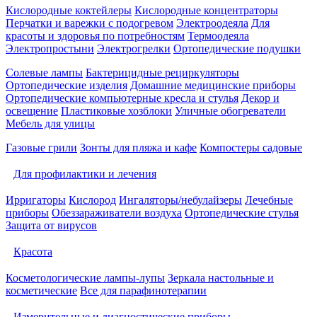
Кислородные коктейлеры
Кислородные концентраторы
Перчатки и варежки с подогревом
Электроодеяла
Для
красоты и здоровья по потребностям
Термоодеяла
Электропростыни
Электрогрелки
Ортопедические подушки
Солевые лампы
Бактерицидные рециркуляторы
Ортопедические изделия
Домашние медицинские приборы
Ортопедические компьютерные кресла и стулья
Декор и
освещение
Пластиковые хозблоки
Уличные обогреватели
Мебель для улицы
Газовые грили
Зонты для пляжа и кафе
Компостеры садовые
Для профилактики и лечения
Ирригаторы
Кислород
Ингаляторы/небулайзеры
Лечебные
приборы
Обеззараживатели воздуха
Ортопедические стулья
Защита от вирусов
Красота
Косметологические лампы-лупы
Зеркала настольные и
косметические
Все для парафинотерапии
Измерительные и диагностические приборы