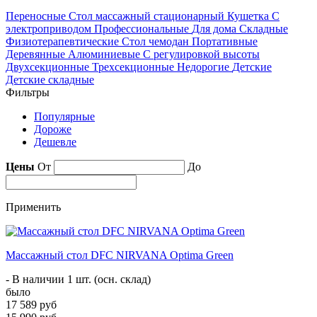
Переносные
Стол массажный стационарный
Кушетка
С
электроприводом
Профессиональные
Для дома
Складные
Физиотерапевтические
Стол чемодан
Портативные
Деревянные
Алюминиевые
С регулировкой высоты
Двухсекционные
Трехсекционные
Недорогие
Детские
Детские складные
Фильтры
Популярные
Дороже
Дешевле
Цены
От
До
Применить
Массажный стол DFC NIRVANA Optima Green
- В наличии 1 шт. (осн. склад)
было
17 589 руб