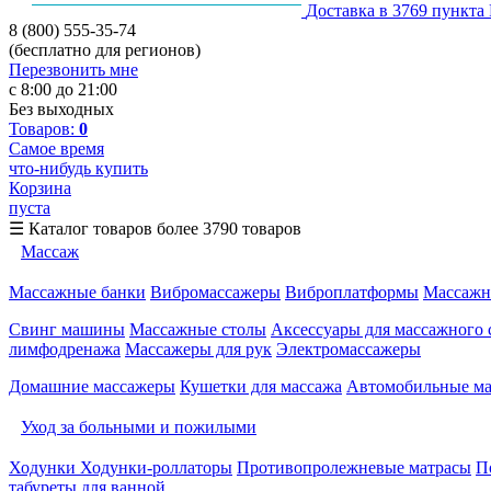
Доставка в 3769 пункта
8 (800) 555-35-74
(бесплатно для регионов)
Перезвонить мне
с 8:00 до 21:00
Без выходных
Товаров:
0
Самое время
что-нибудь купить
Корзина
пуста
☰
Каталог товаров
более 3790 товаров
Массаж
Массажные банки
Вибромассажеры
Виброплатформы
Массажн
Свинг машины
Массажные столы
Аксессуары для массажного 
лимфодренажа
Массажеры для рук
Электромассажеры
Домашние массажеры
Кушетки для массажа
Автомобильные м
Уход за больными и пожилыми
Ходунки
Ходунки-роллаторы
Противопролежневые матрасы
П
табуреты для ванной