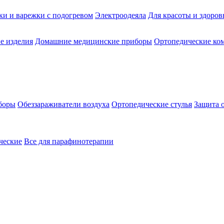
ки и варежки с подогревом
Электроодеяла
Для красоты и здоров
е изделия
Домашние медицинские приборы
Ортопедические ком
боры
Обеззараживатели воздуха
Ортопедические стулья
Защита 
ческие
Все для парафинотерапии