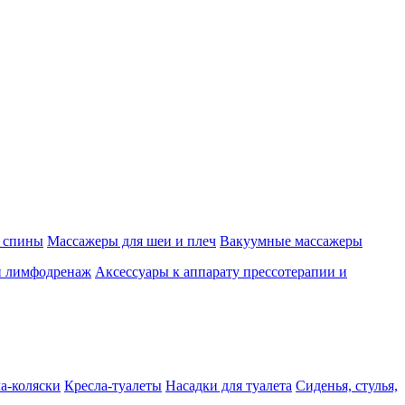
 спины
Массажеры для шеи и плеч
Вакуумные массажеры
и лимфодренаж
Аксессуары к аппарату прессотерапии и
а-коляски
Кресла-туалеты
Насадки для туалета
Сиденья, стулья,