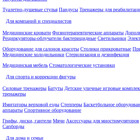
Туалетно-душевые стулья
Пандусы
Тренажеры для реабилитац
Для компаний и специалистов
Медицинские кровати
Физиотерапевтические аппараты
Дополн
Рециркуляторы-облучатели бактерицидные
Светильники
Элек
Оборудование для салонов красоты
Столики прикроватные
Пр
Медицинские холодильники
Стерилизация и дезинфекция
Медицинская мебель
Стоматологические установки
Для спорта и коррекции фигуры
Силовые тренажеры
Батуты
Детские уличные игровые компле
тренажеры
Имитаторы верховой езды
Степперы
Баскетбольное оборудова
аппараты
Спортивное оборудование
Грифы, диски, гантели
Мячи
Аксессуары для миостимуляторов
Сапборды
Для дома и семьи