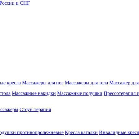
 России и СНГ
ые кресла
Массажеры для ног
Массажеры для тела
Массажер для
стола
Массажные накидки
Массажные подушки
Прессотерапия 
ассажеры
Стоун-терапия
одушки противопролежневые
Кресла каталки
Инвалидные кресл