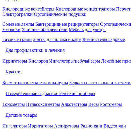
Кислородные коктейлеры
Кислородные концентраторы
Перчат
Электрогрелки
Ортопедические подушки
Солевые лампы
Бактерицидные рециркуляторы
Ортопедически
хозблоки
Уличные обогреватели
Мебель для улицы
Газовые грили
Зонты для пляжа и кафе
Компостеры садовые
Для профилактики и лечения
Ирригаторы
Кислород
Ингаляторы/небулайзеры
Лечебные при
Красота
Косметологические лампы-лупы
Зеркала настольные и космети
Измерительные и диагностические приборы
Тонометры
Пульсоксиметры
Алкотестеры
Весы
Ростомеры
Детские товары
Ингаляторы
Ирригаторы
Аспираторы
Радионяни
Видеоняни