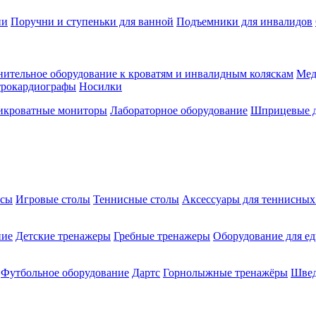
ии
Поручни и ступеньки для ванной
Подъемники для инвалидов
ительное оборудование к кроватям и инвалидным коляскам
Мед
трокардиографы
Носилки
икроватные мониторы
Лабораторное оборудование
Шприцевые д
ксы
Игровые столы
Теннисные столы
Аксессуары для теннисных
ние
Детские тренажеры
Гребные тренажеры
Оборудование для е
Футбольное оборудование
Дартс
Горнолыжные тренажёры
Швед