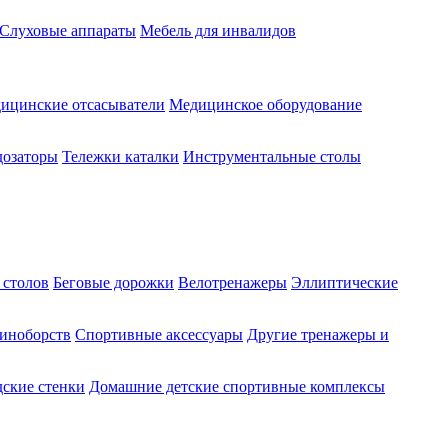
Слуховые аппараты
Мебель для инвалидов
ицинские отсасыватели
Медицинское оборудование
озаторы
Тележки каталки
Инструментальные столы
 столов
Беговые дорожки
Велотренажеры
Эллиптические
диноборств
Спортивные аксессуары
Другие тренажеры и
ские стенки
Домашние детские спортивные комплексы