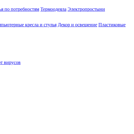
ья по потребностям
Термоодеяла
Электропростыни
пьютерные кресла и стулья
Декор и освещение
Пластиковые
от вирусов