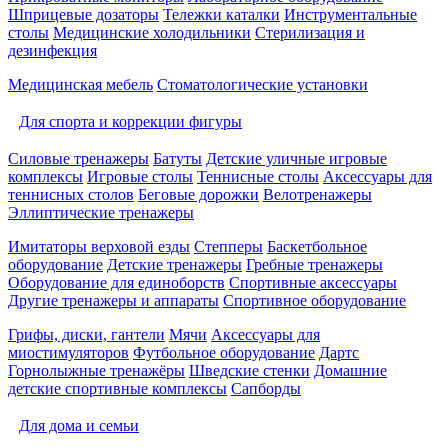
Шприцевые дозаторы
Тележки каталки
Инструментальные
столы
Медицинские холодильники
Стерилизация и
дезинфекция
Медицинская мебель
Стоматологические установки
Для спорта и коррекции фигуры
Силовые тренажеры
Батуты
Детские уличные игровые
комплексы
Игровые столы
Теннисные столы
Аксессуары для
теннисных столов
Беговые дорожки
Велотренажеры
Эллиптические тренажеры
Имитаторы верховой езды
Степперы
Баскетбольное
оборудование
Детские тренажеры
Гребные тренажеры
Оборудование для единоборств
Спортивные аксессуары
Другие тренажеры и аппараты
Спортивное оборудование
Грифы, диски, гантели
Мячи
Аксессуары для
миостимуляторов
Футбольное оборудование
Дартс
Горнолыжные тренажёры
Шведские стенки
Домашние
детские спортивные комплексы
Сапборды
Для дома и семьи