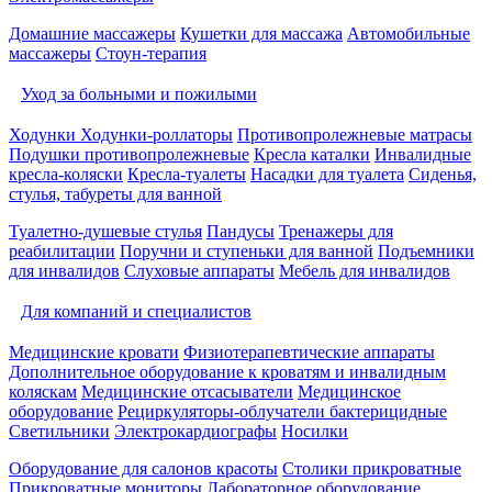
Домашние массажеры
Кушетки для массажа
Автомобильные
массажеры
Стоун-терапия
Уход за больными и пожилыми
Ходунки
Ходунки-роллаторы
Противопролежневые матрасы
Подушки противопролежневые
Кресла каталки
Инвалидные
кресла-коляски
Кресла-туалеты
Насадки для туалета
Сиденья,
стулья, табуреты для ванной
Туалетно-душевые стулья
Пандусы
Тренажеры для
реабилитации
Поручни и ступеньки для ванной
Подъемники
для инвалидов
Слуховые аппараты
Мебель для инвалидов
Для компаний и специалистов
Медицинские кровати
Физиотерапевтические аппараты
Дополнительное оборудование к кроватям и инвалидным
коляскам
Медицинские отсасыватели
Медицинское
оборудование
Рециркуляторы-облучатели бактерицидные
Светильники
Электрокардиографы
Носилки
Оборудование для салонов красоты
Столики прикроватные
Прикроватные мониторы
Лабораторное оборудование