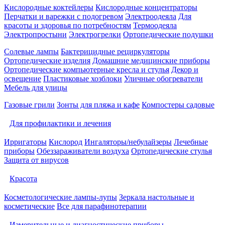
Кислородные коктейлеры
Кислородные концентраторы
Перчатки и варежки с подогревом
Электроодеяла
Для
красоты и здоровья по потребностям
Термоодеяла
Электропростыни
Электрогрелки
Ортопедические подушки
Солевые лампы
Бактерицидные рециркуляторы
Ортопедические изделия
Домашние медицинские приборы
Ортопедические компьютерные кресла и стулья
Декор и
освещение
Пластиковые хозблоки
Уличные обогреватели
Мебель для улицы
Газовые грили
Зонты для пляжа и кафе
Компостеры садовые
Для профилактики и лечения
Ирригаторы
Кислород
Ингаляторы/небулайзеры
Лечебные
приборы
Обеззараживатели воздуха
Ортопедические стулья
Защита от вирусов
Красота
Косметологические лампы-лупы
Зеркала настольные и
косметические
Все для парафинотерапии
Измерительные и диагностические приборы