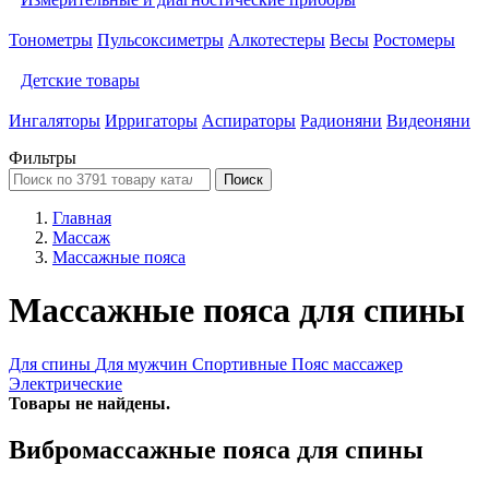
Тонометры
Пульсоксиметры
Алкотестеры
Весы
Ростомеры
Детские товары
Ингаляторы
Ирригаторы
Аспираторы
Радионяни
Видеоняни
Фильтры
Поиск
Главная
Массаж
Массажные пояса
Массажные пояса для спины
Для спины
Для мужчин
Спортивные
Пояс массажер
Электрические
Товары не найдены.
Вибромассажные пояса для спины