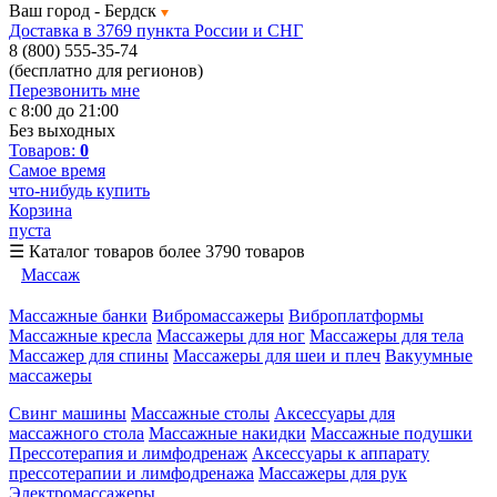
Ваш город -
Бердск
Доставка в 3769 пункта России и СНГ
8 (800) 555-35-74
(бесплатно для регионов)
Перезвонить мне
с 8:00 до 21:00
Без выходных
Товаров:
0
Самое время
что-нибудь купить
Корзина
пуста
☰
Каталог товаров
более 3790 товаров
Массаж
Массажные банки
Вибромассажеры
Виброплатформы
Массажные кресла
Массажеры для ног
Массажеры для тела
Массажер для спины
Массажеры для шеи и плеч
Вакуумные
массажеры
Свинг машины
Массажные столы
Аксессуары для
массажного стола
Массажные накидки
Массажные подушки
Прессотерапия и лимфодренаж
Аксессуары к аппарату
прессотерапии и лимфодренажа
Массажеры для рук
Электромассажеры