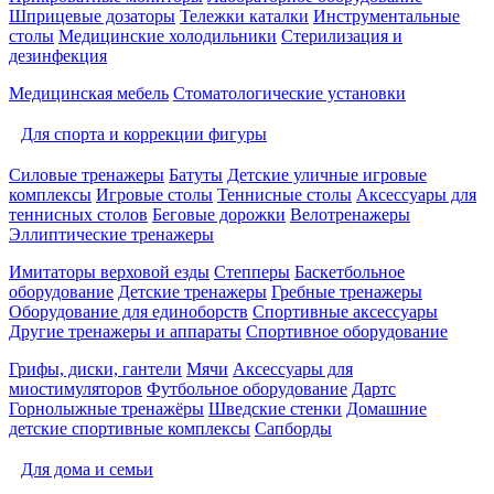
Шприцевые дозаторы
Тележки каталки
Инструментальные
столы
Медицинские холодильники
Стерилизация и
дезинфекция
Медицинская мебель
Стоматологические установки
Для спорта и коррекции фигуры
Силовые тренажеры
Батуты
Детские уличные игровые
комплексы
Игровые столы
Теннисные столы
Аксессуары для
теннисных столов
Беговые дорожки
Велотренажеры
Эллиптические тренажеры
Имитаторы верховой езды
Степперы
Баскетбольное
оборудование
Детские тренажеры
Гребные тренажеры
Оборудование для единоборств
Спортивные аксессуары
Другие тренажеры и аппараты
Спортивное оборудование
Грифы, диски, гантели
Мячи
Аксессуары для
миостимуляторов
Футбольное оборудование
Дартс
Горнолыжные тренажёры
Шведские стенки
Домашние
детские спортивные комплексы
Сапборды
Для дома и семьи