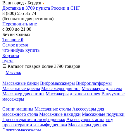
Ваш город -
Бердск
Доставка в 3769 пункта России и СНГ
8 (800) 555-35-74
(бесплатно для регионов)
Перезвонить мне
с 8:00 до 21:00
Без выходных
Товаров:
0
Самое время
что-нибудь купить
Корзина
пуста
☰
Каталог товаров
более 3790 товаров
Массаж
Массажные банки
Вибромассажеры
Виброплатформы
Массажные кресла
Массажеры для ног
Массажеры для тела
Массажер для спины
Массажеры для шеи и плеч
Вакуумные
массажеры
Свинг машины
Массажные столы
Аксессуары для
массажного стола
Массажные накидки
Массажные подушки
Прессотерапия и лимфодренаж
Аксессуары к аппарату
прессотерапии и лимфодренажа
Массажеры для рук
Электромассажеры