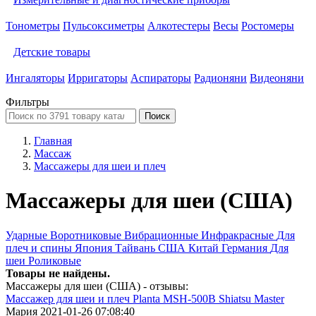
Тонометры
Пульсоксиметры
Алкотестеры
Весы
Ростомеры
Детские товары
Ингаляторы
Ирригаторы
Аспираторы
Радионяни
Видеоняни
Фильтры
Поиск
Главная
Массаж
Массажеры для шеи и плеч
Массажеры для шеи (США)
Ударные
Воротниковые
Вибрационные
Инфракрасные
Для
плеч и спины
Япония
Тайвань
США
Китай
Германия
Для
шеи
Роликовые
Товары не найдены.
Массажеры для шеи (США) - отзывы:
Массажер для шеи и плеч Planta MSH-500B Shiatsu Master
Мария
2021-01-26 07:08:40