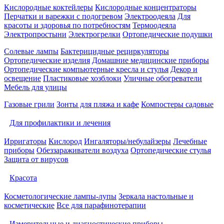
Кислородные коктейлеры
Кислородные концентраторы
Перчатки и варежки с подогревом
Электроодеяла
Для
красоты и здоровья по потребностям
Термоодеяла
Электропростыни
Электрогрелки
Ортопедические подушки
Солевые лампы
Бактерицидные рециркуляторы
Ортопедические изделия
Домашние медицинские приборы
Ортопедические компьютерные кресла и стулья
Декор и
освещение
Пластиковые хозблоки
Уличные обогреватели
Мебель для улицы
Газовые грили
Зонты для пляжа и кафе
Компостеры садовые
Для профилактики и лечения
Ирригаторы
Кислород
Ингаляторы/небулайзеры
Лечебные
приборы
Обеззараживатели воздуха
Ортопедические стулья
Защита от вирусов
Красота
Косметологические лампы-лупы
Зеркала настольные и
косметические
Все для парафинотерапии
Измерительные и диагностические приборы