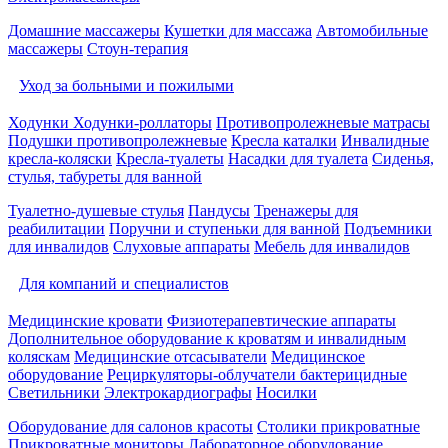
Домашние массажеры
Кушетки для массажа
Автомобильные
массажеры
Стоун-терапия
Уход за больными и пожилыми
Ходунки
Ходунки-роллаторы
Противопролежневые матрасы
Подушки противопролежневые
Кресла каталки
Инвалидные
кресла-коляски
Кресла-туалеты
Насадки для туалета
Сиденья,
стулья, табуреты для ванной
Туалетно-душевые стулья
Пандусы
Тренажеры для
реабилитации
Поручни и ступеньки для ванной
Подъемники
для инвалидов
Слуховые аппараты
Мебель для инвалидов
Для компаний и специалистов
Медицинские кровати
Физиотерапевтические аппараты
Дополнительное оборудование к кроватям и инвалидным
коляскам
Медицинские отсасыватели
Медицинское
оборудование
Рециркуляторы-облучатели бактерицидные
Светильники
Электрокардиографы
Носилки
Оборудование для салонов красоты
Столики прикроватные
Прикроватные мониторы
Лабораторное оборудование