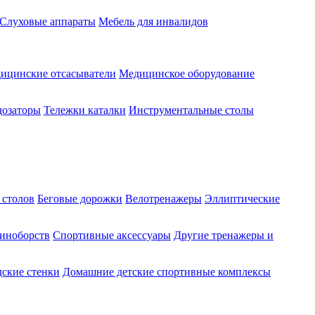
Слуховые аппараты
Мебель для инвалидов
ицинские отсасыватели
Медицинское оборудование
озаторы
Тележки каталки
Инструментальные столы
 столов
Беговые дорожки
Велотренажеры
Эллиптические
диноборств
Спортивные аксессуары
Другие тренажеры и
ские стенки
Домашние детские спортивные комплексы