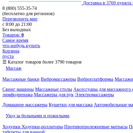
Доставка в 3769 пункта
8 (800) 555-35-74
(бесплатно для регионов)
Перезвонить мне
с 8:00 до 21:00
Без выходных
Товаров:
0
Самое время
что-нибудь купить
Корзина
пуста
☰
Каталог товаров
более 3790 товаров
Массаж
Массажные банки
Вибромассажеры
Виброплатформы
Массажн
Свинг машины
Массажные столы
Аксессуары для массажного 
лимфодренажа
Массажеры для рук
Электромассажеры
Домашние массажеры
Кушетки для массажа
Автомобильные м
Уход за больными и пожилыми
Ходунки
Ходунки-роллаторы
Противопролежневые матрасы
П
табуреты для ванной