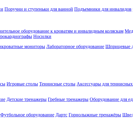
ии
Поручни и ступеньки для ванной
Подъемники для инвалидов
ительное оборудование к кроватям и инвалидным коляскам
Мед
трокардиографы
Носилки
икроватные мониторы
Лабораторное оборудование
Шприцевые д
ксы
Игровые столы
Теннисные столы
Аксессуары для теннисных
ние
Детские тренажеры
Гребные тренажеры
Оборудование для е
Футбольное оборудование
Дартс
Горнолыжные тренажёры
Швед