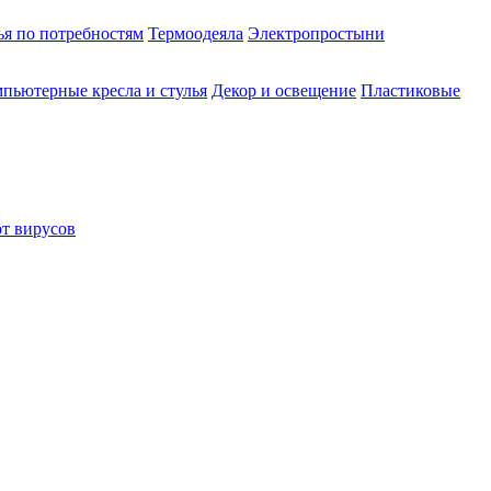
ья по потребностям
Термоодеяла
Электропростыни
пьютерные кресла и стулья
Декор и освещение
Пластиковые
от вирусов