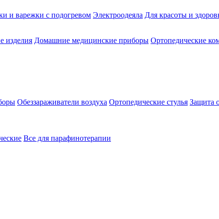
ки и варежки с подогревом
Электроодеяла
Для красоты и здоров
е изделия
Домашние медицинские приборы
Ортопедические ком
боры
Обеззараживатели воздуха
Ортопедические стулья
Защита 
ческие
Все для парафинотерапии