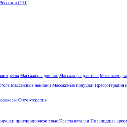
 России и СНГ
ые кресла
Массажеры для ног
Массажеры для тела
Массажер для
стола
Массажные накидки
Массажные подушки
Прессотерапия 
ассажеры
Стоун-терапия
одушки противопролежневые
Кресла каталки
Инвалидные кресл