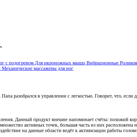
г
ог с подогревом
Для икроножных мышц
Вибрационные
Ролико
й
Механические массажеры для ног
 Папа разобрался в управлении с легкостью. Говорит, что, если 
абления. Данный продукт внешне напоминает счёты: похожий кор
 множество активных точек, большая часть из них расположена н
воздействие на данные области ведёт к активизации работы голо