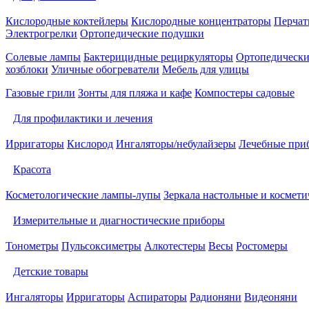
Кислородные коктейлеры
Кислородные концентраторы
Перчат
Электрогрелки
Ортопедические подушки
Солевые лампы
Бактерицидные рециркуляторы
Ортопедически
хозблоки
Уличные обогреватели
Мебель для улицы
Газовые грили
Зонты для пляжа и кафе
Компостеры садовые
Для профилактики и лечения
Ирригаторы
Кислород
Ингаляторы/небулайзеры
Лечебные при
Красота
Косметологические лампы-лупы
Зеркала настольные и космети
Измерительные и диагностические приборы
Тонометры
Пульсоксиметры
Алкотестеры
Весы
Ростомеры
Детские товары
Ингаляторы
Ирригаторы
Аспираторы
Радионяни
Видеоняни