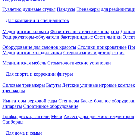
Туалетно-душевые стулья
Пандусы
Тренажеры для реабилитац
Для компаний и специалистов
Медицинские кровати
Физиотерапевтические аппараты
Дополн
Рециркуляторы-облучатели бактерицидные
Светильники
Элек
Оборудование для салонов красоты
Столики прикроватные
Пр
Медицинские холодильники
Стерилизация и дезинфекция
Медицинская мебель
Стоматологические установки
Для спорта и коррекции фигуры
Силовые тренажеры
Батуты
Детские уличные игровые компле
тренажеры
Имитаторы верховой езды
Степперы
Баскетбольное оборудова
аппараты
Спортивное оборудование
Грифы, диски, гантели
Мячи
Аксессуары для миостимуляторов
Сапборды
Для дома и семьи