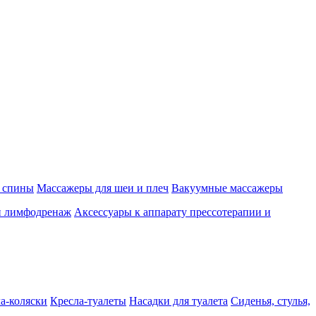
 спины
Массажеры для шеи и плеч
Вакуумные массажеры
и лимфодренаж
Аксессуары к аппарату прессотерапии и
а-коляски
Кресла-туалеты
Насадки для туалета
Сиденья, стулья,